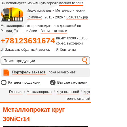
Вы используете мобильную версию
полная версия
Индустриальный Металлургический
Комплекс
2011 - 2026 г.
ВсяСталь.рф
Металлопрокат от производителя с доставкой по
России, Европе и Азии.
Все марки стали
.
+78123631674
пн.-пт. 09:00 - 18:00
сб.-вс. выходной
Заказать обратный звонок
Контакты
Портфель заказов
пока ничего нет
Каталог продукции
Вы уже смотрели
Главная
/
Металлопрокат
/
Круг стальной
/
Круг
горячекатаный
Металлопрокат круг
30NiCr14