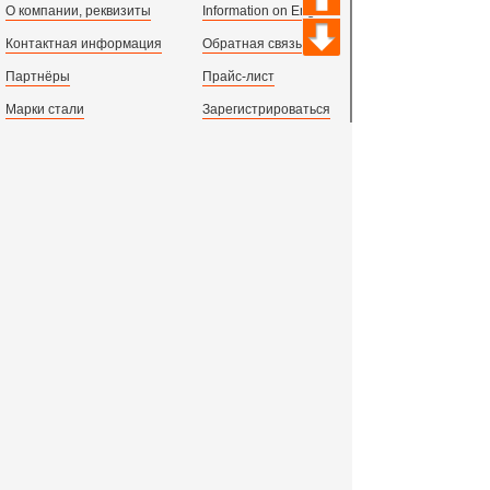
О компании, реквизиты
Information on English
Контактная информация
Обратная связь
Партнёры
Прайс-лист
Марки стали
Зарегистрироваться
Сортамент металлопроката
Вход с паролем
Производство и центральный офис:
198097,
г. Санкт-Петербург, пр.Стачек, д.47
тел.
+78123631674
пн.-пт. 09:00 - 18:00
время по МСК, СПб.
Все адреса филиалов в России, СНГ и Европе