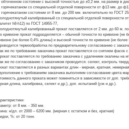
в обточенном состоянии с высокой точностью до ±0,2 мм. на размер в ди
в горячекатаном со специальной отделкой поверхности от ф13 мм. до ф12
в горячекатаном состоянии от 8 мм. до 200 мм. включительно по ГОСТ 25
холоднотянутый калиброванный со специальной отделкой поверхности от ф
алитет h8-h12) по ГОСТ 14955-77,
холоднотянутый калиброванный прокат поставляется от 2 мм. до 60 м. по
по кривизне прокат подразделяется – обычной точности по кривизне (не 
ивизне (не более 0,4% длины) и высокой точности по кривизне (не более
проводится термообработка по предварительному согласованию с заказ
так же по требованию заказчика прокат поставляется со снятием фасок с
прокат поставляется по требованию заказчика с удалением окалины на и
так же по согласованию с заказчиком проводится: селект, контроль твердо
окат поставляется в разных вариантах длин - мерная, кратная, немерная
дополнение к требованиям заказчика выполняем согласование цвета марк
тоимость данного проката может поменяться в зависимости от доп. требо
рная длина, калибровка, селект и др.), доп. испытаний (узк и др.).
рактеристики:
аметр: от 8 мм. - 350 мм.
ина: н/дл. от 2000 – 6200 мм. (мерная с остатком и без, кратная)
идки, %: от 20 тонн.