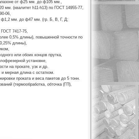
апазоне от ф25 мм. до ф105 мм.,
0 мм. (квалитет h11-h13) по ГОСТ 14955-77,
90-06,
1,2 мм. до ф47 мм. (гр. Б, В, Г, Д;
 ГОСТ 7417-75,
более 0,5% длины), повышенной точности по
 0,25% длины),
чиком,
 одного или обоих концов прутка,
глофрезерной установке,
сти на прокате, узк и др.
 и мерная длина с остатком.
ировки проката и веса пакетов до 5 тонн.
ваний (термообработка, обточка (ГП),