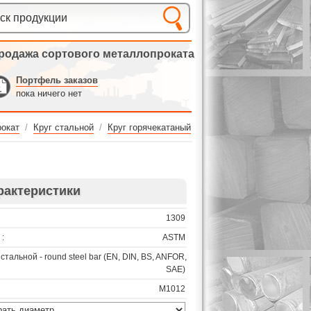
родажа сортового металлопроката
Портфель заказов
пока ничего нет
окат
/
Круг стальной
/
Круг горячекатаный
рактеристики
1309
:
ASTM
 стальной - round steel bar (EN, DIN, BS, ANFOR,
SAE)
M1012