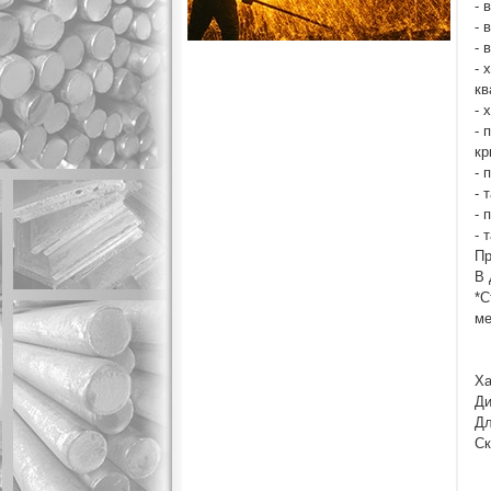
- 
- 
- 
- 
кв
- 
- 
кр
- 
- 
- 
- 
Пр
В 
*С
ме
Ха
Ди
Дл
Ск