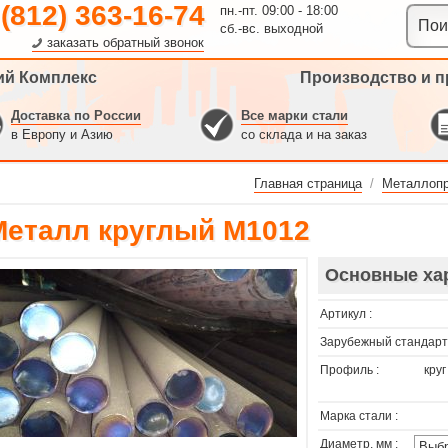
 (812) 363-16-74
пн.-пт. 09:00 - 18:00
сб.-вс. выходной
заказать обратный звонок
ий Комплекс
Производство и п
Доставка по России
Все марки стали
в Европу и Азию
со склада и на заказ
Главная страница
/
Металлопр
Металл круглый M1012
Основные ха
Артикул :
Зарубежный стандарт 
Профиль :
круг
Марка стали :
Диаметр, мм :