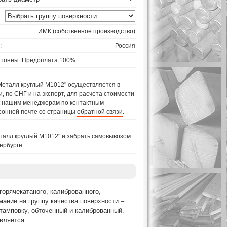
ИМК (собственное производство)
:
Россия
 тонны. Предоплата 100%.
Металл круглый M1012" осуществляется в
, по СНГ и на экспорт, для расчета стоимости
 к нашим менеджерам по контактным
ронной почте со страницы
обратной связи
.
талл круглый M1012" и забрать самовывозом
ербурге.
горячекатаного, калиброванного,
мание на группу качества поверхности –
тамповку, обточенный и калиброванный.
вляется: