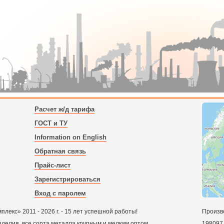
Расчет ж/д тарифа
ГОСТ и ТУ
Information on English
Обратная связь
Прайс-лист
Зарегистрироваться
Вход с паролем
екс» 2011 - 2026 г. - 15 лет успешной работы!
Произв
зделия, все сорта металла крупным и мелким оптом.
198097