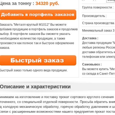
Цена за тонну :
34320 руб.
Группа поверхности :
Производитель :
Страна производства 
Заказать "Металл круглый M1012" Вы можете
добавив продукцию в портфель заказов и продолжив
Минимальный заказ 3
выбор. В портфеле заказов Вы сможете указать
Доставка :
необходимое количество продукции, а также
Доставка продукции "
произвести как полное так и быстрое оформление
любые регионы России
заказа.
доставки обратитесь
телефонам или элект
Самовывоз :
Вы можете купить "Ме
Быстрый заказ только одного вида продукции.
со склада в Санкт-Пет
Описание и характеристики
инимаем на изготовление и поставку прокат сортового круглого сечения 
точенного, со специальной отделкой поверхности. Просьба обратить вни
д холодную механическую обработку, горячую обработку давлением и ш
связи с расширенными возможностями нашего предприятия прокат поста