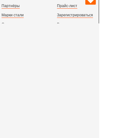
Партнёры
Прайс-лист
Марки стали
Зарегистрироваться
Сортамент металлопроката
Вход с паролем
Производство и центральный офис:
198097,
г. Санкт-Петербург, пр.Стачек, д.47
тел.
+78123631674
пн.-пт. 09:00 - 18:00
время по МСК, СПб.
Все адреса филиалов в России, СНГ и Европе