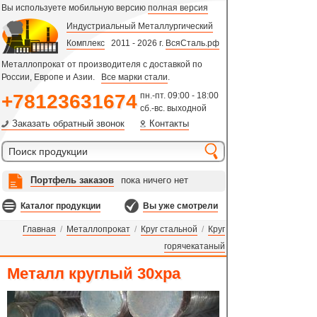
Вы используете мобильную версию
полная версия
Индустриальный Металлургический
Комплекс
2011 - 2026 г.
ВсяСталь.рф
Металлопрокат от производителя с доставкой по
России, Европе и Азии.
Все марки стали
.
+78123631674
пн.-пт. 09:00 - 18:00
сб.-вс. выходной
Заказать обратный звонок
Контакты
Портфель заказов
пока ничего нет
Каталог продукции
Вы уже смотрели
Главная
/
Металлопрокат
/
Круг стальной
/
Круг
горячекатаный
Металл круглый 30хра