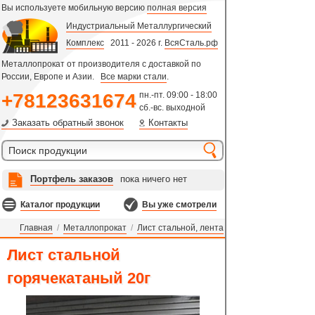
Вы используете мобильную версию
полная версия
Индустриальный Металлургический
Комплекс
2011 - 2026 г.
ВсяСталь.рф
Металлопрокат от производителя с доставкой по
России, Европе и Азии.
Все марки стали
.
+78123631674
пн.-пт. 09:00 - 18:00
сб.-вс. выходной
Заказать обратный звонок
Контакты
Портфель заказов
пока ничего нет
Каталог продукции
Вы уже смотрели
Главная
/
Металлопрокат
/
Лист стальной, лента
Лист стальной
горячекатаный 20г