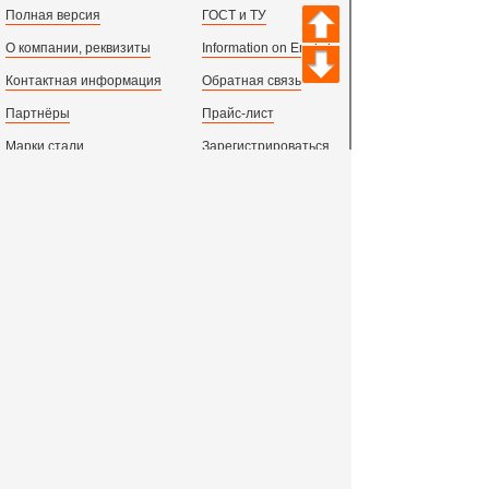
Полная версия
ГОСТ и ТУ
О компании, реквизиты
Information on English
Контактная информация
Обратная связь
Партнёры
Прайс-лист
Марки стали
Зарегистрироваться
Сортамент металлопроката
Вход с паролем
Производство и центральный офис:
198097,
г. Санкт-Петербург, пр.Стачек, д.47
тел.
+78123631674
пн.-пт. 09:00 - 18:00
время по МСК, СПб.
Все адреса филиалов в России, СНГ и Европе