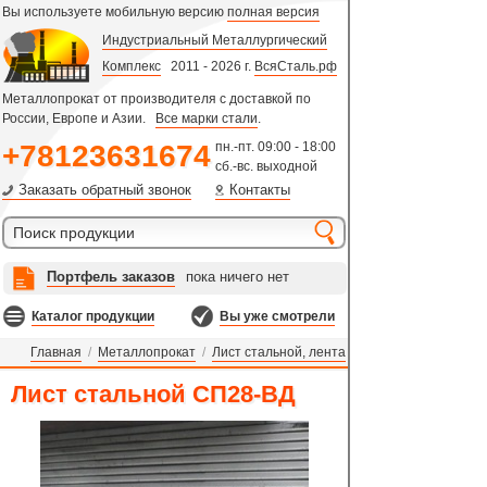
Вы используете мобильную версию
полная версия
Индустриальный Металлургический
Комплекс
2011 - 2026 г.
ВсяСталь.рф
Металлопрокат от производителя с доставкой по
России, Европе и Азии.
Все марки стали
.
+78123631674
пн.-пт. 09:00 - 18:00
сб.-вс. выходной
Заказать обратный звонок
Контакты
Портфель заказов
пока ничего нет
Каталог продукции
Вы уже смотрели
Главная
/
Металлопрокат
/
Лист стальной, лента
Лист стальной СП28-ВД