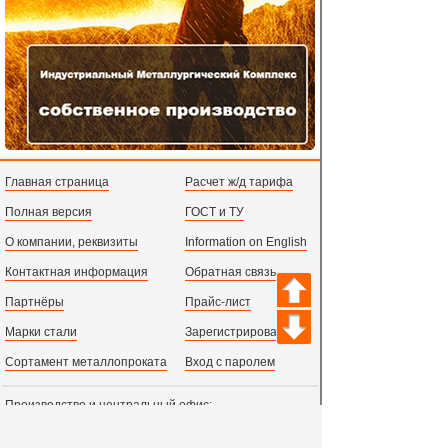
Главная страница
Расчет ж/д тарифа
Полная версия
ГОСТ и ТУ
О компании, реквизиты
Information on English
Контактная информация
Обратная связь
Партнёры
Прайс-лист
Марки стали
Зарегистрироваться
Сортамент металлопроката
Вход с паролем
Производство и центральный офис:
198097,
г. Санкт-Петербург, пр.Стачек, д.47