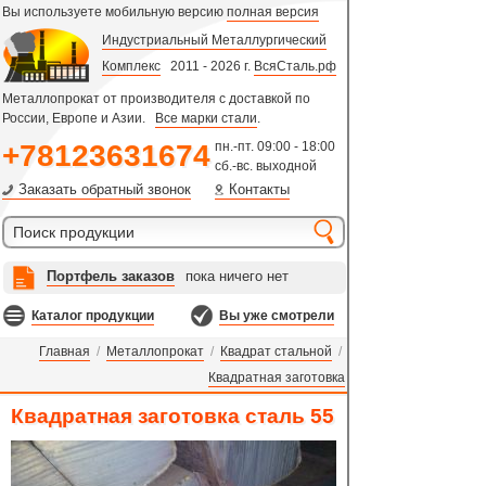
Вы используете мобильную версию
полная версия
Индустриальный Металлургический
Комплекс
2011 - 2026 г.
ВсяСталь.рф
Металлопрокат от производителя с доставкой по
России, Европе и Азии.
Все марки стали
.
+78123631674
пн.-пт. 09:00 - 18:00
сб.-вс. выходной
Заказать обратный звонок
Контакты
Портфель заказов
пока ничего нет
Каталог продукции
Вы уже смотрели
Главная
/
Металлопрокат
/
Квадрат стальной
/
Квадратная заготовка
Квадратная заготовка сталь 55