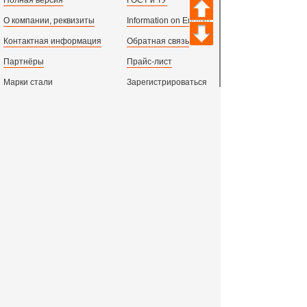
Полная версия
ГОСТ и ТУ
О компании, реквизиты
Information on English
Контактная информация
Обратная связь
Партнёры
Прайс-лист
Марки стали
Зарегистрироваться
Сортамент металлопроката
Вход с паролем
Производство и центральный офис:
198097,
г. Санкт-Петербург, пр.Стачек, д.47
тел.
+78123631674
пн.-пт. 09:00 - 18:00
время по МСК, СПб.
Все адреса филиалов в России, СНГ и Европе