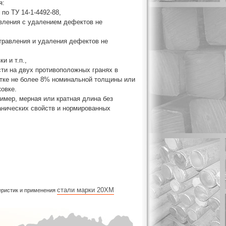
я:
 по ТУ 14-1-4492-88,
равления с удалением дефектов не
з травления и удаления дефектов не
и и т.п.,
сти на двух противоположных гранях в
атке не более 8% номинальной толщины или
ковке.
ример, мерная или кратная длина без
анических свойств и нормированных
стали марки 20ХМ
теристик и применения