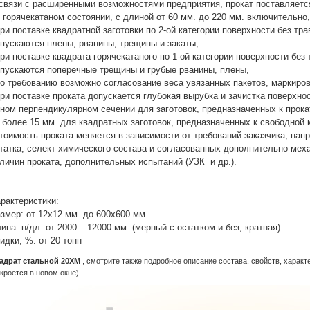
связи с расширенными возможностями предприятия, прокат поставляетс
в горячекатаном состоянии, с длиной от 60 мм. до 220 мм. включительно,
при поставке квадратной заготовки по 2-ой категории поверхности без т
пускаются плены, рванины, трещины и закаты,
при поставке квадрата горячекатаного по 1-ой категории поверхности бе
пускаются поперечные трещины и грубые рванины, плены,
по требованию возможно согласование веса увязанных пакетов, маркировк
при поставке проката допускается глубокая вырубка и зачистка поверхно
ном перпендикулярном сечении для заготовок, предназначенных к прок
 более 15 мм. для квадратных заготовок, предназначенных к свободной 
тоимость проката меняется в зависимости от требований заказчика, нап
татка, селект химического состава и согласованных дополнительно мех
личин проката, дополнительных испытаний (УЗК и др.).
рактеристики:
змер: от 12х12 мм. до 600х600 мм.
ина: н/дл. от 2000 – 12000 мм. (мерный с остатком и без, кратная)
идки, %: от 20 тонн
адрат стальной 20ХМ
, смотрите также подробное описание состава, свойств, харак
ткроется в новом окне).