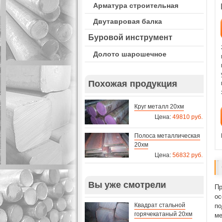
Арматура строительная
Двутавровая балка
Буровой инструмент
Долото шарошечное
Похожая продукция
Круг металл 20хм
Цена:
49810 руб.
Полоса металлическая
20хм
Цена:
56832 руб.
Вы уже смотрели
Пр
ос
Квадрат стальной
по
горячекатаный 20хм
ме