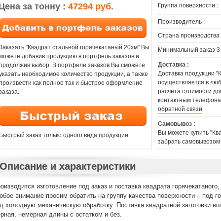
Цена за тонну :
47294 руб.
Группа поверхности :
Производитель :
Страна производства 
Заказать "Квадрат стальной горячекатаный 20хм" Вы
Минимальный заказ 3
можете добавив продукцию в портфель заказов и
Доставка :
продолжив выбор. В портфеле заказов Вы сможете
Доставка продукции "
указать необходимое количество продукции, а также
осуществляется в люб
произвести как полное так и быстрое оформление
расчета стоимости до
заказа.
контактным телефона
обратной связи
.
Самовывоз :
Вы можете купить "Кв
Быстрый заказ только одного вида продукции.
забрать самовывозом 
Описание и характеристики
оизводится изготовление под заказ и поставка квадрата горячекатаного,
обое внимание просим обратить на группу качества поверхности – под 
д холодную механическую обработку. Поставка квадратной заготовки во
рная, немерная длины с остатком и без.