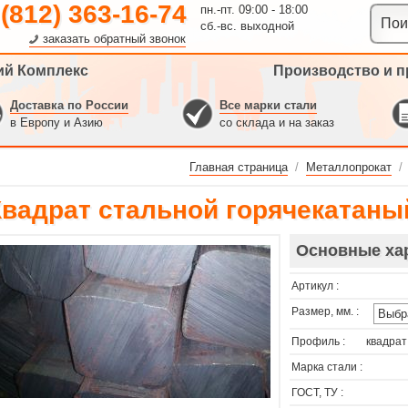
 (812) 363-16-74
пн.-пт. 09:00 - 18:00
сб.-вс. выходной
заказать обратный звонок
ий Комплекс
Производство и п
Доставка по России
Все марки стали
в Европу и Азию
со склада и на заказ
Главная страница
/
Металлопрокат
/
Квадрат стальной горячекатаны
Основные ха
Артикул :
Размер, мм. :
Профиль :
квадрат
Марка стали :
ГОСТ, ТУ :