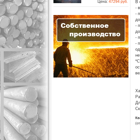
Цена:
47294 руб.
В 
- 
- 
до
- 
до
- 
- 
од
не
*С
ос
ве
Ха
Ра
Дл
Ск
Кв
(о