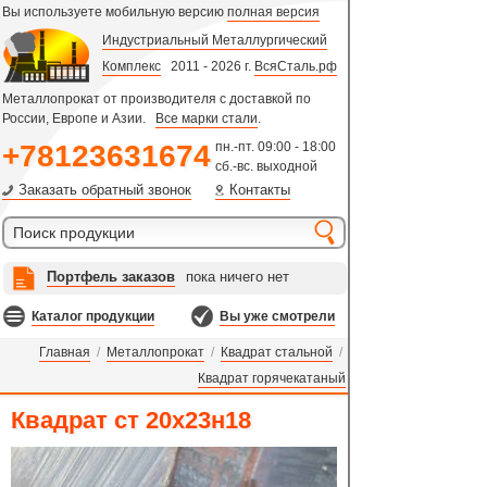
Вы используете мобильную версию
полная версия
Индустриальный Металлургический
Комплекс
2011 - 2026 г.
ВсяСталь.рф
Металлопрокат от производителя с доставкой по
России, Европе и Азии.
Все марки стали
.
+78123631674
пн.-пт. 09:00 - 18:00
сб.-вс. выходной
Заказать обратный звонок
Контакты
Портфель заказов
пока ничего нет
Каталог продукции
Вы уже смотрели
Главная
/
Металлопрокат
/
Квадрат стальной
/
Квадрат горячекатаный
Квадрат ст 20х23н18