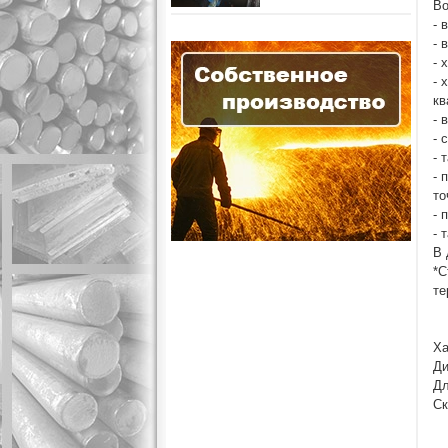
Во
- 
- 
- 
- 
кв
- 
- 
- 
- 
то
- 
- 
В 
*С
те
Ха
Ди
Дл
Ск