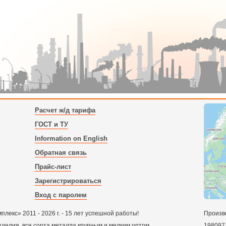
Расчет ж/д тарифа
ГОСТ и ТУ
Information on English
Обратная связь
Прайс-лист
Зарегистрироваться
Вход с паролем
екс» 2011 - 2026 г. - 15 лет успешной работы!
Произв
зделия, все сорта металла крупным и мелким оптом.
198097