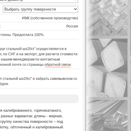
ИМК (собственное производство)
:
Россия
 тонны. Предоплата 100%.
Круг стальной шх20сг" осуществляется в
, по СНГ и на экспорт, для расчета стоимости
 к нашим менеджерам по контактным
ронной почте со страницы
обратной связи
.
уг стальной шх20сг" и забрать самовывозом со
бурге.
я калиброванного, горячекатаного,
 разных вариантах длины - мерная,
 группу качества поверхности – под
отку, обточенный и калиброванный.