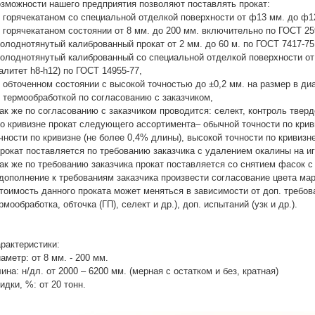
зможности нашего предприятия позволяют поставлять прокат:
в горячекатаном со специальной отделкой поверхности от ф13 мм. до ф12
в горячекатаном состоянии от 8 мм. до 200 мм. включительно по ГОСТ 25
холоднотянутый калиброванный прокат от 2 мм. до 60 м. по ГОСТ 7417-75
холоднотянутый калиброванный со специальной отделкой поверхности от ф
алитет h8-h12) по ГОСТ 14955-77,
в обточенном состоянии с высокой точностью до ±0,2 мм. на размер в ди
с термообработкой по согласованию с заказчиком,
так же по согласованию с заказчиком проводится: селект, контроль твердо
по кривизне прокат следующего ассортимента– обычной точности по кри
чности по кривизне (не более 0,4% длины), высокой точности по кривизн
прокат поставляется по требованию заказчика с удалением окалины на и
так же по требованию заказчика прокат поставляется со снятием фасок с
дополнение к требованиям заказчика произвести согласование цвета марк
тоимость данного проката может меняться в зависимости от доп. требов
рмообработка, обточка (ГП), селект и др.), доп. испытаний (узк и др.).
рактеристики:
аметр: от 8 мм. - 200 мм.
ина: н/дл. от 2000 – 6200 мм. (мерная с остатком и без, кратная)
идки, %: от 20 тонн.