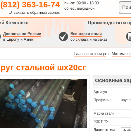
 (812) 363-16-74
пн.-пт. 09:00 - 18:00
сб.-вс. выходной
заказать обратный звонок
ий Комплекс
Производство и п
Доставка по России
Все марки стали
в Европу и Азию
со склада и на заказ
Главная страница
/
Металлопр
Круг стальной шх20сг
Основные ха
Артикул :
Профиль :
круг 
Марка стали :
ГОСТ, ТУ :
Диаметр, мм :