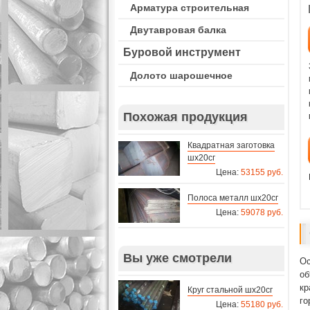
Арматура строительная
Двутавровая балка
Буровой инструмент
Долото шарошечное
Похожая продукция
Квадратная заготовка
шх20сг
Цена:
53155 руб.
Полоса металл шх20сг
Цена:
59078 руб.
Вы уже смотрели
Ос
об
кр
Круг стальной шх20сг
го
Цена:
55180 руб.