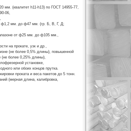
0 мм. (квалитет h11-h13) по ГОСТ 14955-77,
90-06,
,
1,2 мм. до ф47 мм. (гр. Б, В, Г, Д;
апазоне от ф25 мм. до ф105 мм.,
сти на прокате, узк и др.,
визне (не более 0,5% длины), повышенной
е (не более 0,25% длины),
глофрезерной установке,
 одного или обоих концов прутка.
ировки проката и веса пакетов до 5 тонн.
аний (мерная длина, калибровка,