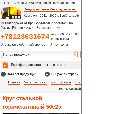
Вы используете мобильную версию
полная версия
Индустриальный Металлургический
Комплекс
2011 - 2026 г.
ВсяСталь.рф
Металлопрокат от производителя с доставкой по
России, Европе и Азии.
Все марки стали
.
+78123631674
пн.-пт. 09:00 - 18:00
сб.-вс. выходной
Заказать обратный звонок
Контакты
Портфель заказов
пока ничего нет
Каталог продукции
Вы уже смотрели
Главная
/
Металлопрокат
/
Круг стальной
/
Круг
горячекатаный
Круг стальной
горячекатаный 50с2а