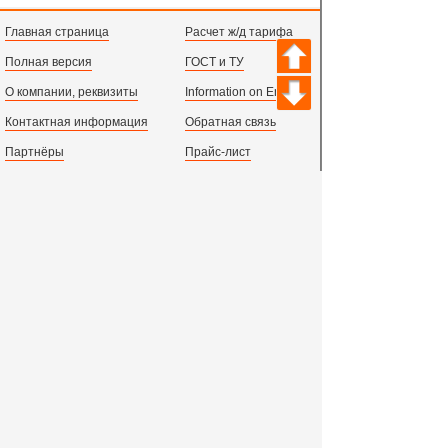
Главная страница
Расчет ж/д тарифа
Полная версия
ГОСТ и ТУ
О компании, реквизиты
Information on English
Контактная информация
Обратная связь
Партнёры
Прайс-лист
Марки стали
Зарегистрироваться
Сортамент металлопроката
Вход с паролем
Производство и центральный офис:
198097,
г. Санкт-Петербург, пр.Стачек, д.47
тел.
+78123631674
пн.-пт. 09:00 - 18:00
время по МСК, СПб.
Все адреса филиалов в России, СНГ и Европе