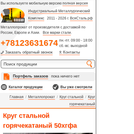
Вы используете мобильную версию
полная версия
Индустриальный Металлургический
Комплекс
2011 - 2026 г.
ВсяСталь.рф
Металлопрокат от производителя с доставкой по
России, Европе и Азии.
Все марки стали
.
+78123631674
пн.-пт. 09:00 - 18:00
сб.-вс. выходной
Заказать обратный звонок
Контакты
Портфель заказов
пока ничего нет
Каталог продукции
Вы уже смотрели
Главная
/
Металлопрокат
/
Круг стальной
/
Круг
горячекатаный
Круг стальной
горячекатаный 50хгфа