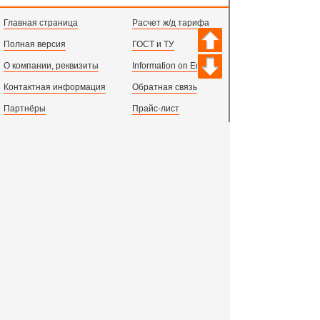
Главная страница
Расчет ж/д тарифа
Полная версия
ГОСТ и ТУ
О компании, реквизиты
Information on English
Контактная информация
Обратная связь
Партнёры
Прайс-лист
Марки стали
Зарегистрироваться
Сортамент металлопроката
Вход с паролем
Производство и центральный офис:
198097,
г. Санкт-Петербург, пр.Стачек, д.47
тел.
+78123631674
пн.-пт. 09:00 - 18:00
время по МСК, СПб.
Все адреса филиалов в России, СНГ и Европе