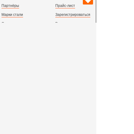
Партнёры
Прайс-лист
Марки стали
Зарегистрироваться
Сортамент металлопроката
Вход с паролем
Производство и центральный офис:
198097,
г. Санкт-Петербург, пр.Стачек, д.47
тел.
+78123631674
пн.-пт. 09:00 - 18:00
время по МСК, СПб.
Все адреса филиалов в России, СНГ и Европе