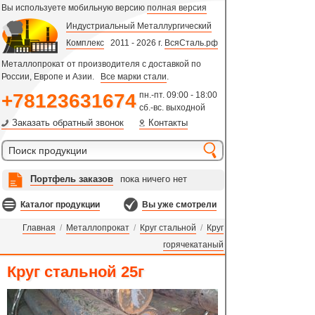
Вы используете мобильную версию
полная версия
Индустриальный Металлургический
Комплекс
2011 - 2026 г.
ВсяСталь.рф
Металлопрокат от производителя с доставкой по
России, Европе и Азии.
Все марки стали
.
+78123631674
пн.-пт. 09:00 - 18:00
сб.-вс. выходной
Заказать обратный звонок
Контакты
Портфель заказов
пока ничего нет
Каталог продукции
Вы уже смотрели
Главная
/
Металлопрокат
/
Круг стальной
/
Круг
горячекатаный
Круг стальной 25г