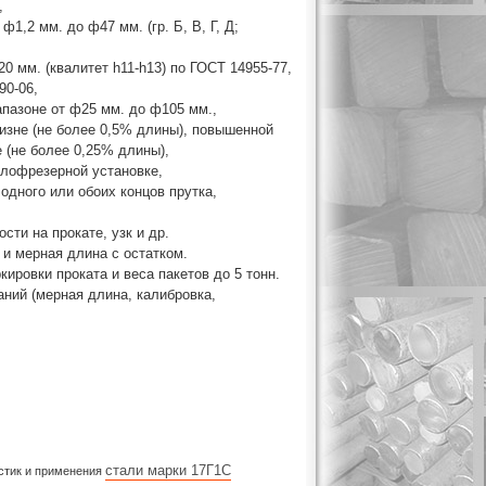
,
1,2 мм. до ф47 мм. (гр. Б, В, Г, Д;
0 мм. (квалитет h11-h13) по ГОСТ 14955-77,
90-06,
апазоне от ф25 мм. до ф105 мм.,
визне (не более 0,5% длины), повышенной
е (не более 0,25% длины),
глофрезерной установке,
 одного или обоих концов прутка,
сти на прокате, узк и др.
 и мерная длина с остатком.
ировки проката и веса пакетов до 5 тонн.
аний (мерная длина, калибровка,
стали марки 17Г1С
истик и применения