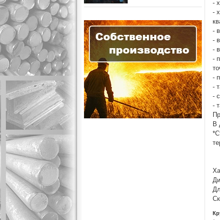
- 
- 
кв
- 
- 
- 
- 
то
- 
- 
- 
- 
Пр
В 
*С
те
Ха
Ди
Дл
Ск
Кр