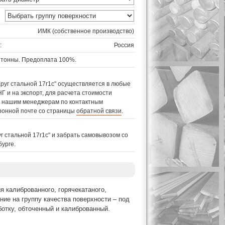
ИМК (собственное производство)
:
Россия
 тонны. Предоплата 100%.
Круг стальной 17г1с" осуществляется в любые
Г и на экспорт, для расчета стоимости
 к нашим менеджерам по контактным
ронной почте со страницы
обратной связи
.
г стальной 17г1с" и забрать самовывозом со
бурге.
я калиброванного, горячекатаного,
ние на группу качества поверхности – под
отку, обточенный и калиброванный.