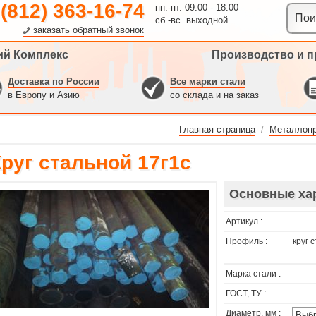
 (812) 363-16-74
пн.-пт. 09:00 - 18:00
сб.-вс. выходной
заказать обратный звонок
ий Комплекс
Производство и п
Доставка по России
Все марки стали
в Европу и Азию
со склада и на заказ
Главная страница
/
Металлопр
Круг стальной 17г1с
Основные ха
Артикул :
Профиль :
круг 
Марка стали :
ГОСТ, ТУ :
Диаметр, мм :