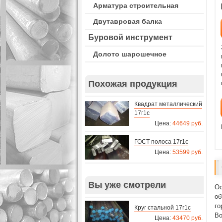
Арматура строительная
Двутавровая балка
Буровой инструмент
Долото шарошечное
Похожая продукция
Квадрат металлический
17г1с
Цена:
44649 руб.
ГОСТ полоса 17г1с
Цена:
53599 руб.
Вы уже смотрели
Ос
об
го
Круг стальной 17г1с
Во
Цена:
43470 руб.