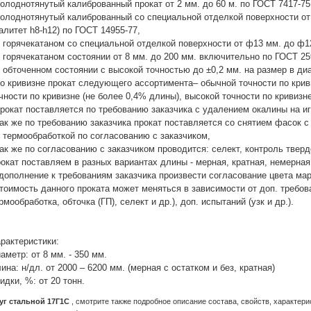
холоднотянутый калиброванный прокат от 2 мм. до 60 м. по ГОСТ 7417-75
холоднотянутый калиброванный со специальной отделкой поверхности от ф
алитет h8-h12) по ГОСТ 14955-77,
в горячекатаном со специальной отделкой поверхности от ф13 мм. до ф12
в горячекатаном состоянии от 8 мм. до 200 мм. включительно по ГОСТ 25
в обточенном состоянии с высокой точностью до ±0,2 мм. на размер в ди
по кривизне прокат следующего ассортимента– обычной точности по кри
чности по кривизне (не более 0,4% длины), высокой точности по кривизн
прокат поставляется по требованию заказчика с удалением окалины на и
так же по требованию заказчика прокат поставляется со снятием фасок с
с термообработкой по согласованию с заказчиком,
так же по согласованию с заказчиком проводится: селект, контроль твердо
окат поставляем в разных вариантах длины - мерная, кратная, немерная
дополнение к требованиям заказчика произвести согласование цвета марк
тоимость данного проката может меняться в зависимости от доп. требов
рмообработка, обточка (ГП), селект и др.), доп. испытаний (узк и др.).
рактеристики:
аметр: от 8 мм. - 350 мм.
ина: н/дл. от 2000 – 6200 мм. (мерная с остатком и без, кратная)
идки, %: от 20 тонн.
уг стальной 17Г1С
, смотрите также подробное описание состава, свойств, характер