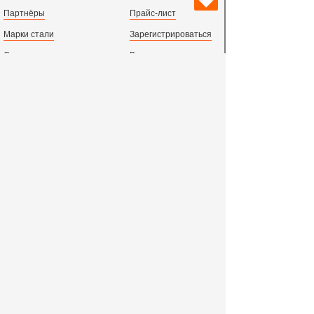
Партнёры
Прайс-лист
Марки стали
Зарегистрироваться
Сортамент металлопроката
Вход с паролем
Производство и центральный офис:
198097,
г. Санкт-Петербург, пр.Стачек, д.47
тел.
+78123631674
пн.-пт. 09:00 - 18:00
время по МСК, СПб.
Все адреса филиалов в России, СНГ и Европе