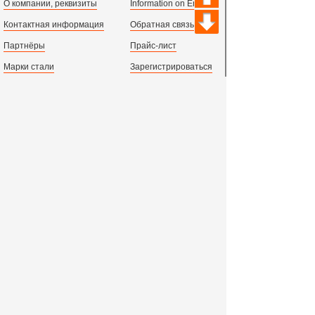
О компании, реквизиты
Information on English
Контактная информация
Обратная связь
Партнёры
Прайс-лист
Марки стали
Зарегистрироваться
Сортамент металлопроката
Вход с паролем
Производство и центральный офис:
198097,
г. Санкт-Петербург, пр.Стачек, д.47
тел.
+78123631674
пн.-пт. 09:00 - 18:00
время по МСК, СПб.
Все адреса филиалов в России, СНГ и Европе