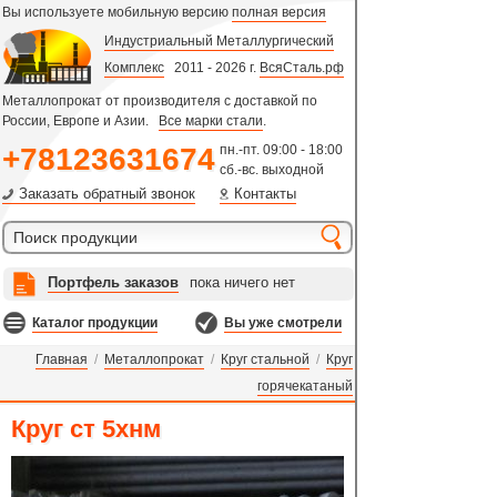
Вы используете мобильную версию
полная версия
Индустриальный Металлургический
Комплекс
2011 - 2026 г.
ВсяСталь.рф
Металлопрокат от производителя с доставкой по
России, Европе и Азии.
Все марки стали
.
+78123631674
пн.-пт. 09:00 - 18:00
сб.-вс. выходной
Заказать обратный звонок
Контакты
Портфель заказов
пока ничего нет
Каталог продукции
Вы уже смотрели
Главная
/
Металлопрокат
/
Круг стальной
/
Круг
горячекатаный
Круг ст 5хнм