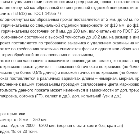
связи с увеличенными возможностями предприятия, прокат поставляетс
холоднотянутый калиброванный со специальной отделкой поверхности от ф
алитет h8-h12) по ГОСТ 14955-77,
холоднотянутый калиброванный прокат поставляется от 2 мм. до 60 м. по
в горячекатаном со специальной отделкой поверхности от ф13 мм. до ф12
в горячекатаном состоянии от 8 мм. до 200 мм. включительно по ГОСТ 25
в обточенном состоянии с высокой точностью до ±0,2 мм. на размер в ди
прокат поставляется по требованию заказчика с удалением окалины на и
так же по требованию заказчика снимаются фаски с одного или обоих кон
с термообработкой по согласованию с заказчиком,
так же по согласованию с заказчиком производится: селект, контроль твер
по кривизне прокат делится – повышенной точности по кривизне (не боле
ивизне (не более 0,5% длины) и высокой точности по кривизне (не более
окат поставляется в различных вариантах длины – немерная, мерная, кр
полнение к вашим требованиям проводим согласование цвета маркировки 
тоимость данного проката может измениться в зависимости от доп. треб
либровка, обточка (ГП), селект и др.), доп. испытаний (узк и др.).
рактеристики:
аметр: от 8 мм. - 350 мм.
ина: н/дл. от 2000 – 6200 мм. (мерная с остатком и без, кратная)
идки, %: от 20 тонн.