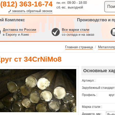
 (812) 363-16-74
пн.-пт. 09:00 - 18:00
сб.-вс. выходной
заказать обратный звонок
ий Комплекс
Производство и п
Доставка по России
Все марки стали
в Европу и Азию
со склада и на заказ
Главная страница
/
Металлопр
руг ст 34CrNiMo8
Основные ха
Артикул :
Зарубежный стандарт 
Профиль :
круг
Марка стали :
Диаметр, мм :