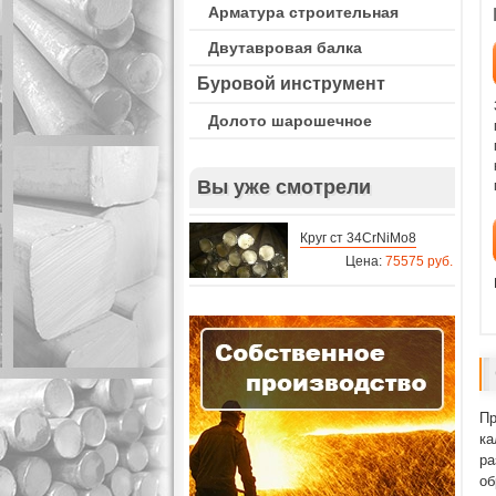
Арматура строительная
Двутавровая балка
Буровой инструмент
Долото шарошечное
Вы уже смотрели
Круг ст 34CrNiMo8
Цена:
75575 руб.
Пр
ка
ра
об