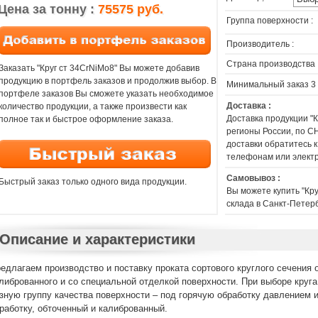
Цена за тонну :
75575 руб.
Группа поверхности :
Производитель :
Страна производства 
Заказать "Круг ст 34CrNiMo8" Вы можете добавив
продукцию в портфель заказов и продолжив выбор. В
Минимальный заказ 3
портфеле заказов Вы сможете указать необходимое
Доставка :
количество продукции, а также произвести как
Доставка продукции "
полное так и быстрое оформление заказа.
регионы России, по СН
доставки обратитесь 
телефонам или элект
Самовывоз :
Быстрый заказ только одного вида продукции.
Вы можете купить "Кру
склада в Санкт-Петерб
Описание и характеристики
едлагаем производство и поставку проката сортового круглого сечения о
либрованного и со специальной отделкой поверхности. При выборе круг
зную группу качества поверхности – под горячую обработку давлением
работку, обточенный и калиброванный.