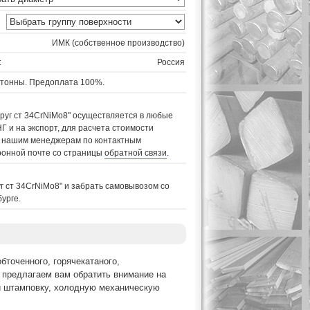
ИМК (собственное производство)
:
Россия
 тонны. Предоплата 100%.
Круг ст 34CrNiMo8" осуществляется в любые
Г и на экспорт, для расчета стоимости
к нашим менеджерам по контактным
ронной почте со страницы
обратной связи
.
г ст 34CrNiMo8" и забрать самовывозом со
урге.
бточенного, горячекатаного,
а предлагаем вам обратить внимание на
 и штамповку, холодную механическую