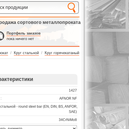
родажа сортового металлопроката
Портфель заказов
пока ничего нет
окат
/
Круг стальной
/
Круг горячекатаный
рактеристики
1427
:
AFNOR NF
 стальной - round steel bar (EN, DIN, BS, ANFOR,
SAE)
34CrNiMo8