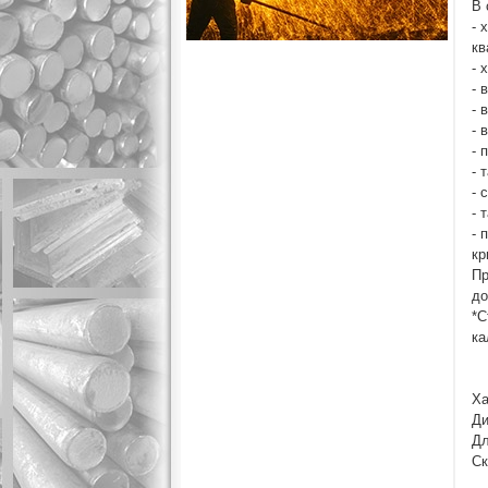
В 
- 
кв
- 
- 
- 
- 
- 
- 
- 
- 
- 
кр
Пр
до
*С
ка
Ха
Ди
Дл
Ск