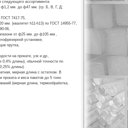
я следующего ассортимента:
1,2 мм. до ф47 мм. (гр. Б, В, Г, Д;
 ГОСТ 7417-75,
0 мм. (квалитет h11-h13) по ГОСТ 14955-77,
90-06,
апазоне от ф25 мм. до ф105 мм.,
глофрезерной установке,
цов прутка,
дости на прокате, узк и др.,
е 0,4% длины), обычной точности по
 0,25% длины).
атная, мерная длина с остатком. В
проката и веса пакетов до 5 тонн.
ований (мерная длина, термообработка,