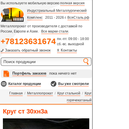
Вы используете мобильную версию
полная версия
Индустриальный Металлургический
Комплекс
2011 - 2026 г.
ВсяСталь.рф
Металлопрокат от производителя с доставкой по
России, Европе и Азии.
Все марки стали
.
+78123631674
пн.-пт. 09:00 - 18:00
сб.-вс. выходной
Заказать обратный звонок
Контакты
Портфель заказов
пока ничего нет
Каталог продукции
Вы уже смотрели
Главная
/
Металлопрокат
/
Круг стальной
/
Круг
горячекатаный
Круг ст 30хн3а