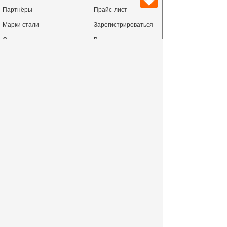
Партнёры
Прайс-лист
Марки стали
Зарегистрироваться
Сортамент металлопроката
Вход с паролем
Производство и центральный офис:
198097,
г. Санкт-Петербург, пр.Стачек, д.47
тел.
+78123631674
пн.-пт. 09:00 - 18:00
время по МСК, СПб.
Все адреса филиалов в России, СНГ и Европе