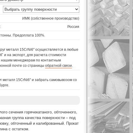
ИМК (собственное производство)
:
Россия
 тонны. Предоплата 100%.
Круг металл 15CrNi6" осуществляется в любые
Г и на экспорт, для расчета стоимости
 к нашим менеджерам по контактным
ронной почте со страницы
обратной связи
.
уг металл 15CrNi6" и забрать самовывозом со
бурге.
ого сечения горячекатаного, обточенного,
азная группа качества поверхности – под
овку, обточенный и калиброванный. Прокат
лина с остатком.