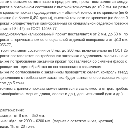
связи с возможностями нашего предприятия, прокат поставляется след
прокат в обточенном состоянии с высокой точностью до ±0,2 мм. на разм
по кривизне прокат подразделяется – обычной точности по кривизне (не 
ивизне (не более 0,4% длины), высокой точности по кривизне (не более 
прокат холоднотянутый калиброванный со специальной отделкой поверхнос
алитет h8-h12) по ГОСТ 14955-77,
холоднотянутый калиброванный прокат поставляется от 2 мм. до 60 м. по
прокат в горячекатаном со специальной отделкой поверхности от ф13 мм.
955-77,
в горячекатаном состоянии от 8 мм. до 200 мм. включительно по ГОСТ 25
прокат поставляется по требованию заказчика с удалением окалины на и
так же по требованию заказчика прокат поставляется со снятием фасок с
проводится термообработка по согласованию с заказчиком,
так же по согласованию с заказчиком проводится: селект, контроль твердо
дополнение к требованиям заказчика будет выполнено согласование цве
сом до 5 тонн.
тоимость данного проката может меняться в зависимости от доп. требова
рмообработка, мерная длина, селект и др.), доп. испытаний (узк и др.).
рактеристики:
аметр: от 8 мм. - 350 мм.
ина: н/дл. от 2000 – 6200 мм. (мерная с остатком и без, кратная)
идки, %: от 20 тонн.