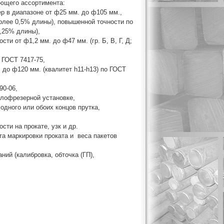
ующего ассортимента:
ер в диапазоне от ф25 мм. до ф105 мм.,
более 0,5% длины), повышенной точности по
0,25% длины),
ти от ф1,2 мм. до ф47 мм. (гр. Б, В, Г, Д;
 ГОСТ 7417-75,
 до ф120 мм. (квалитет h11-h13) по ГОСТ
90-06,
глофрезерной установке,
 одного или обоих концов прутка,
сти на прокате, узк и др.
та маркировки проката и веса пакетов
ний (калибровка, обточка (ГП),