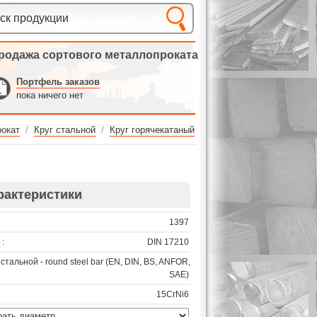
родажа сортового металлопроката
Портфель заказов
пока ничего нет
окат
/
Круг стальной
/
Круг горячекатаный
рактеристики
1397
:
DIN 17210
 стальной - round steel bar (EN, DIN, BS, ANFOR,
SAE)
15CrNi6