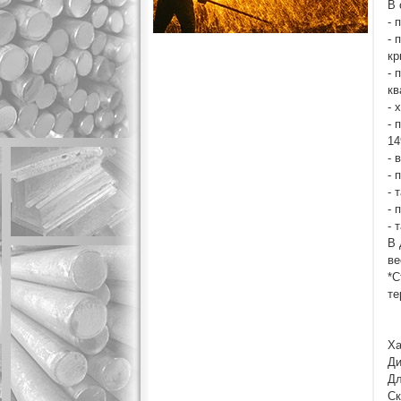
В 
- 
- 
кр
- 
кв
- 
- 
14
- 
- 
- 
- 
- 
В 
ве
*С
те
Ха
Ди
Дл
Ск