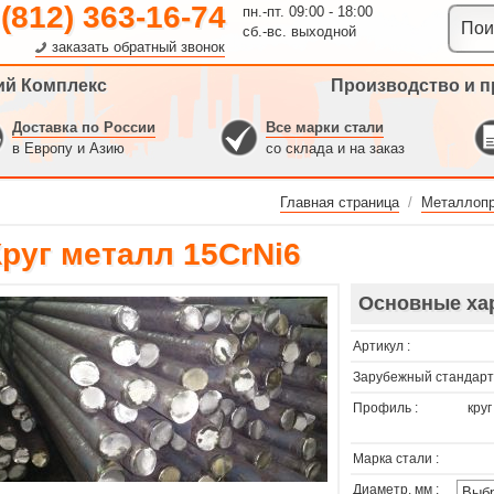
 (812) 363-16-74
пн.-пт. 09:00 - 18:00
сб.-вс. выходной
заказать обратный звонок
ий Комплекс
Производство и п
Доставка по России
Все марки стали
в Европу и Азию
со склада и на заказ
Главная страница
/
Металлопр
Круг металл 15CrNi6
Основные ха
Артикул :
Зарубежный стандарт 
Профиль :
круг
Марка стали :
Диаметр, мм :