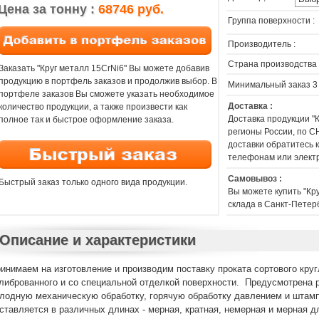
Цена за тонну :
68746 руб.
Группа поверхности :
Производитель :
Страна производства 
Заказать "Круг металл 15CrNi6" Вы можете добавив
продукцию в портфель заказов и продолжив выбор. В
Минимальный заказ 3
портфеле заказов Вы сможете указать необходимое
Доставка :
количество продукции, а также произвести как
Доставка продукции "
полное так и быстрое оформление заказа.
регионы России, по СН
доставки обратитесь
телефонам или элект
Самовывоз :
Быстрый заказ только одного вида продукции.
Вы можете купить "Кр
склада в Санкт-Петер
Описание и характеристики
инимаем на изготовление и производим поставку проката сортового кругл
либрованного и со специальной отделкой поверхности. Предусмотрена р
лодную механическую обработку, горячую обработку давлением и штамп
ставляется в различных длинах - мерная, кратная, немерная и мерная д