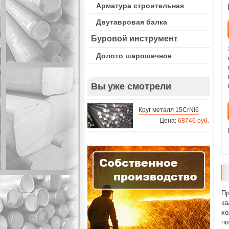
Арматура строительная
Двутавровая балка
Буровой инструмент
Долото шарошечное
Вы уже смотрели
Круг металл 15CrNi6
Цена:
68746 руб.
Пр
ка
хо
по