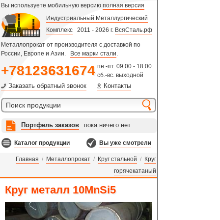
Вы используете мобильную версию
полная версия
Индустриальный Металлургический
Комплекс
2011 - 2026 г.
ВсяСталь.рф
Металлопрокат от производителя с доставкой по
России, Европе и Азии.
Все марки стали
.
+78123631674
пн.-пт. 09:00 - 18:00
сб.-вс. выходной
Заказать обратный звонок
Контакты
Портфель заказов
пока ничего нет
Каталог продукции
Вы уже смотрели
Главная
/
Металлопрокат
/
Круг стальной
/
Круг
горячекатаный
Круг металл 10MnSi5