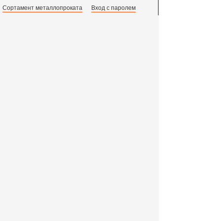
Сортамент металлопроката
Вход с паролем
Производство и центральный офис:
198097,
г. Санкт-Петербург, пр.Стачек, д.47
тел.
+78123631674
пн.-пт. 09:00 - 18:00
время по МСК, СПб.
Все адреса филиалов в России, СНГ и Европе
ООО «Индустриальный Металлургический Комплекс»
2011 - 2026 г. - 15 лет успешной работы!