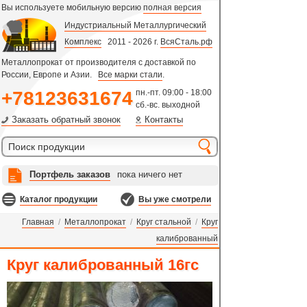
Вы используете мобильную версию
полная версия
Индустриальный Металлургический
Комплекс
2011 - 2026 г.
ВсяСталь.рф
Металлопрокат от производителя с доставкой по
России, Европе и Азии.
Все марки стали
.
+78123631674
пн.-пт. 09:00 - 18:00
сб.-вс. выходной
Заказать обратный звонок
Контакты
Портфель заказов
пока ничего нет
Каталог продукции
Вы уже смотрели
Главная
/
Металлопрокат
/
Круг стальной
/
Круг
калиброванный
Круг калиброванный 16гс