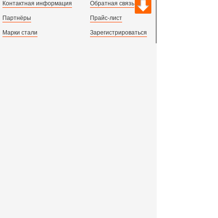
Контактная информация
Обратная связь
Партнёры
Прайс-лист
Марки стали
Зарегистрироваться
Сортамент металлопроката
Вход с паролем
Производство и центральный офис:
198097,
г. Санкт-Петербург, пр.Стачек, д.47
тел.
+78123631674
пн.-пт. 09:00 - 18:00
время по МСК, СПб.
Все адреса филиалов в России, СНГ и Европе