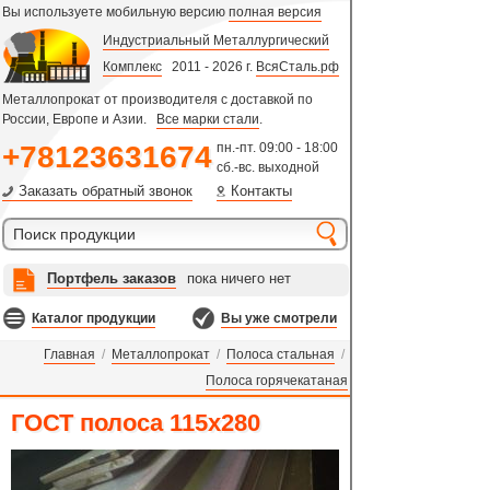
Вы используете мобильную версию
полная версия
Индустриальный Металлургический
Комплекс
2011 - 2026 г.
ВсяСталь.рф
Металлопрокат от производителя с доставкой по
России, Европе и Азии.
Все марки стали
.
+78123631674
пн.-пт. 09:00 - 18:00
сб.-вс. выходной
Заказать обратный звонок
Контакты
Портфель заказов
пока ничего нет
Каталог продукции
Вы уже смотрели
Главная
/
Металлопрокат
/
Полоса стальная
/
Полоса горячекатаная
ГОСТ полоса 115х280