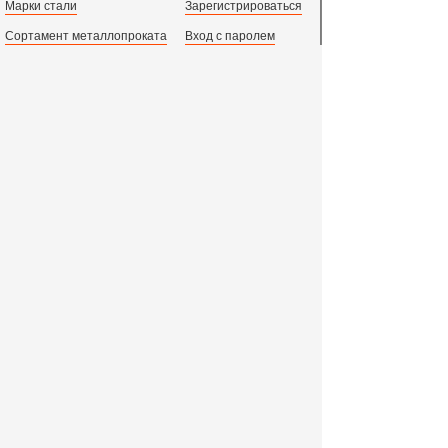
Марки стали
Зарегистрироваться
Сортамент металлопроката
Вход с паролем
Производство и центральный офис:
198097,
г. Санкт-Петербург, пр.Стачек, д.47
тел.
+78123631674
пн.-пт. 09:00 - 18:00
время по МСК, СПб.
Все адреса филиалов в России, СНГ и Европе
ООО «Индустриальный Металлургический Комплекс»