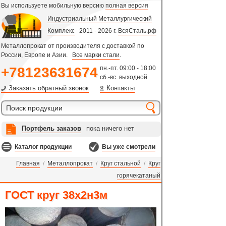
Вы используете мобильную версию
полная версия
Индустриальный Металлургический
Комплекс
2011 - 2026 г.
ВсяСталь.рф
Металлопрокат от производителя с доставкой по
России, Европе и Азии.
Все марки стали
.
+78123631674
пн.-пт. 09:00 - 18:00
сб.-вс. выходной
Заказать обратный звонок
Контакты
Портфель заказов
пока ничего нет
Каталог продукции
Вы уже смотрели
Главная
/
Металлопрокат
/
Круг стальной
/
Круг
горячекатаный
ГОСТ круг 38х2н3м