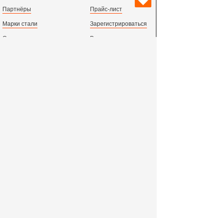
Партнёры
Прайс-лист
Марки стали
Зарегистрироваться
Сортамент металлопроката
Вход с паролем
Производство и центральный офис:
198097,
г. Санкт-Петербург, пр.Стачек, д.47
тел.
+78123631674
пн.-пт. 09:00 - 18:00
время по МСК, СПб.
Все адреса филиалов в России, СНГ и Европе