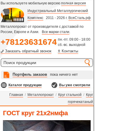
Вы используете мобильную версию
полная версия
Индустриальный Металлургический
Комплекс
2011 - 2026 г.
ВсяСталь.рф
Металлопрокат от производителя с доставкой по
России, Европе и Азии.
Все марки стали
.
+78123631674
пн.-пт. 09:00 - 18:00
сб.-вс. выходной
Заказать обратный звонок
Контакты
Портфель заказов
пока ничего нет
Каталог продукции
Вы уже смотрели
Главная
/
Металлопрокат
/
Круг стальной
/
Круг
горячекатаный
ГОСТ круг 21х2нмфа