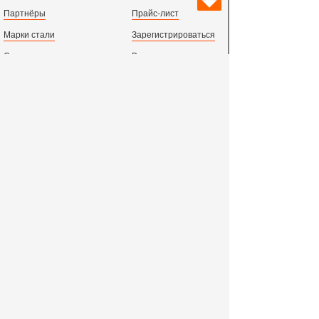
Партнёры
Прайс-лист
Марки стали
Зарегистрироваться
Сортамент металлопроката
Вход с паролем
Производство и центральный офис:
198097,
г. Санкт-Петербург, пр.Стачек, д.47
тел.
+78123631674
пн.-пт. 09:00 - 18:00
время по МСК, СПб.
Все адреса филиалов в России, СНГ и Европе