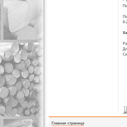
- 
По
По
8-
Ха
Ра
Дл
Ск
Главная страница