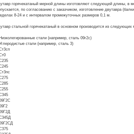
утавр горячекатаный мерной длины изготовляют следующей длины, в метра
пускается, по согласованию с заказчиком, изготовление двутавра (балки
еделах 8-24 и с интервалом промежуточных размеров 0,1 м.
утавр стальной горячекатаный в основном производится из следующих 
Низколегированные стали (например, сталь 09г2с)
Углеродистые стали (например, сталь 3)
Ст3сп
Ст0
С235
С245
Ст3пс
С275
С285
С255
С345
09Г2С
09Г2
09Г2Д
С345Д
09Г2СД
С375