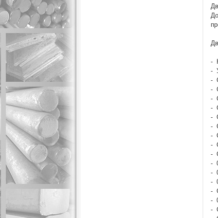
Дв
До
пр
Дв
- 
- 
- 
- 
- 
- 
- 
- 
- 
- 
- 
- 
- 
- 
- 
- 
- 