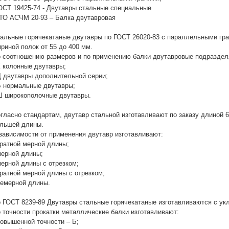
ОСТ 19425-74 - Двутавры стальные специальные
ТО АСЧМ 20-93 – Балка двутавровая
альные горячекатаные двутавры по ГОСТ 26020-83 с параллельными гран
риной полок от 55 до 400 мм.
 соотношению размеров и по применению балки двутавровые подраздел
К колонные двутавры;
Д двутавры дополнительной серии;
Б нормальные двутавры;
Ш широкополочные двутавры.
гласно стандартам, двутавр стальной изготавливают по заказу длиной 6 
льшей длины.
зависимости от применения двутавр изготавливают:
кратной мерной длины;
мерной длины;
мерной длины с отрезком;
кратной мерной длины с отрезком;
немерной длины.
 ГОСТ 8239-89 Двутавры стальные горячекатаные изготавливаются с укл
 точности прокатки металлические балки изготавливают:
повышенной точности – Б;