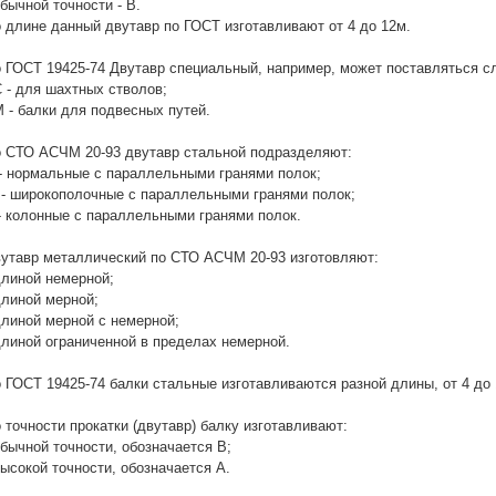
обычной точности - В.
 длине данный двутавр по ГОСТ изготавливают от 4 до 12м.
 ГОСТ 19425-74 Двутавр специальный, например, может поставляться 
С - для шахтных стволов;
М - балки для подвесных путей.
 СТО АСЧМ 20-93 двутавр стальной подразделяют:
- нормальные с параллельными гранями полок;
- широкополочные с параллельными гранями полок;
- колонные с параллельными гранями полок.
утавр металлический по СТО АСЧМ 20-93 изготовляют:
длиной немерной;
длиной мерной;
длиной мерной с немерной;
длиной ограниченной в пределах немерной.
 ГОСТ 19425-74 балки стальные изготавливаются разной длины, от 4 до 
 точности прокатки (двутавр) балку изготавливают:
обычной точности, обозначается В;
высокой точности, обозначается А.