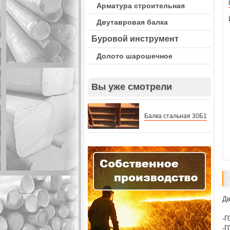
Арматура строительная
Двутавровая балка
Буровой инструмент
Долото шарошечное
Вы уже смотрели
Балка стальная 30Б1
Дв
-Г
-Г