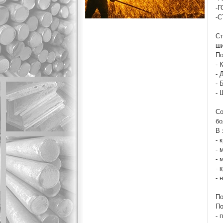
-Г
-С
Ст
ши
По
- 
- 
- 
- 
Со
бо
В 
- 
- 
- 
- 
- 
По
По
- 