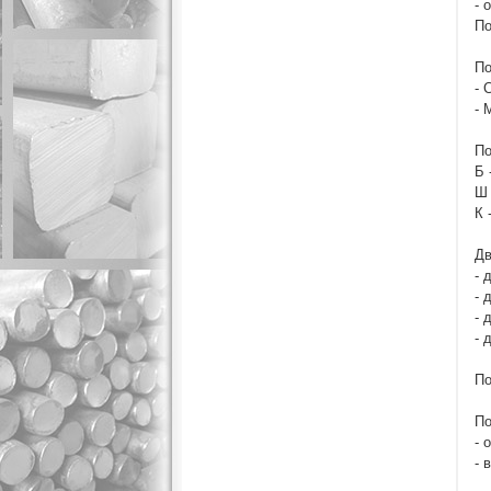
- 
По
По
- 
- 
По
Б 
Ш 
К 
Дв
- 
- 
- 
- 
По
По
- 
- 