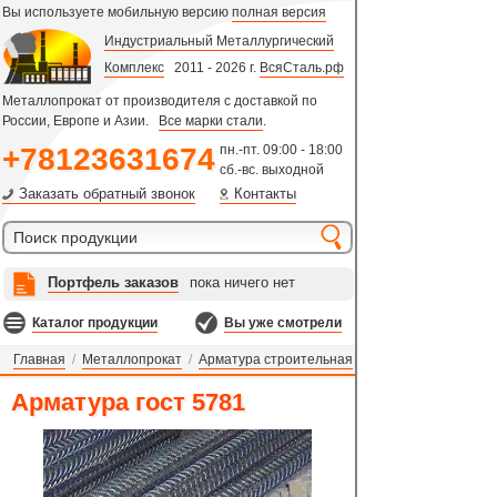
Вы используете мобильную версию
полная версия
Индустриальный Металлургический
Комплекс
2011 - 2026 г.
ВсяСталь.рф
Металлопрокат от производителя с доставкой по
России, Европе и Азии.
Все марки стали
.
+78123631674
пн.-пт. 09:00 - 18:00
сб.-вс. выходной
Заказать обратный звонок
Контакты
Портфель заказов
пока ничего нет
Каталог продукции
Вы уже смотрели
Главная
/
Металлопрокат
/
Арматура строительная
Арматура гост 5781