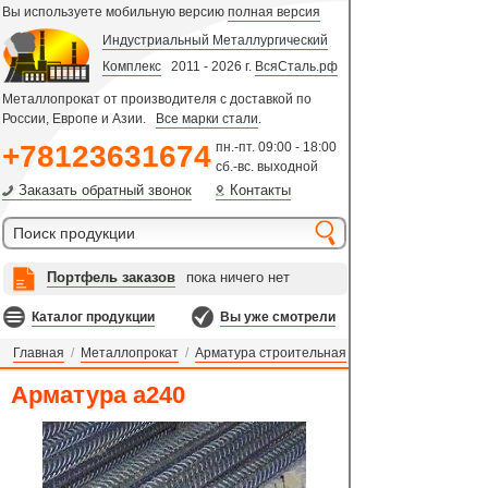
Вы используете мобильную версию
полная версия
Индустриальный Металлургический
Комплекс
2011 - 2026 г.
ВсяСталь.рф
Металлопрокат от производителя с доставкой по
России, Европе и Азии.
Все марки стали
.
+78123631674
пн.-пт. 09:00 - 18:00
сб.-вс. выходной
Заказать обратный звонок
Контакты
Портфель заказов
пока ничего нет
Каталог продукции
Вы уже смотрели
Главная
/
Металлопрокат
/
Арматура строительная
Арматура а240