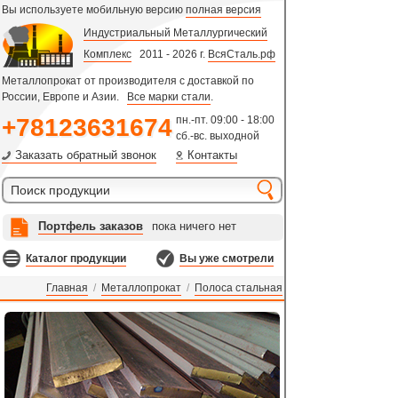
Вы используете мобильную версию
полная версия
Индустриальный Металлургический
Комплекс
2011 - 2026 г.
ВсяСталь.рф
Металлопрокат от производителя с доставкой по
России, Европе и Азии.
Все марки стали
.
+78123631674
пн.-пт. 09:00 - 18:00
сб.-вс. выходной
Заказать обратный звонок
Контакты
Портфель заказов
пока ничего нет
Каталог продукции
Вы уже смотрели
Главная
/
Металлопрокат
/
Полоса стальная