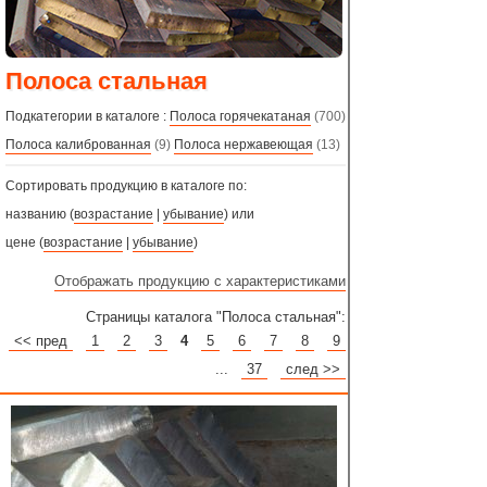
Полоса стальная
Подкатегории в каталоге :
Полоса горячекатаная
(700)
Полоса калиброванная
(9)
Полоса нержавеющая
(13)
Сортировать продукцию в каталоге по:
названию (
возрастание
|
убывание
) или
цене (
возрастание
|
убывание
)
Отображать продукцию с характеристиками
Страницы каталога "Полоса стальная":
<< пред
1
2
3
4
5
6
7
8
9
...
37
след >>