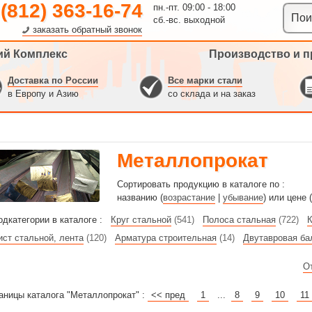
 (812) 363-16-74
пн.-пт. 09:00 - 18:00
сб.-вс. выходной
заказать обратный звонок
ий Комплекс
Производство и п
Доставка по России
Все марки стали
в Европу и Азию
со склада и на заказ
Металлопрокат
Сортировать продукцию в каталоге по :
названию (
возрастание
|
убывание
) или цене (
одкатегории в каталоге :
Круг стальной
(541)
Полоса стальная
(722)
К
ист стальной, лента
(120)
Арматура строительная
(14)
Двутавровая ба
О
аницы каталога "Металлопрокат" :
<< пред
1
...
8
9
10
11