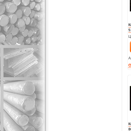
К
5
Ц
А
К
8