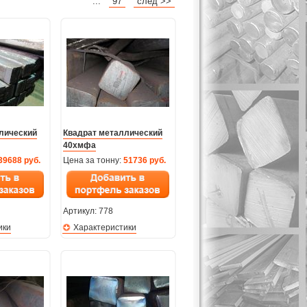
...
97
след >>
лический
Квадрат металлический
40хмфа
39688 руб.
Цена за тонну:
51736 руб.
Артикул:
778
ики
Характеристики