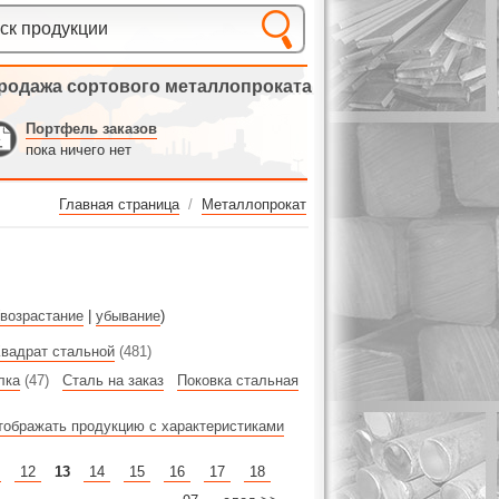
родажа сортового металлопроката
Портфель заказов
пока ничего нет
Главная страница
/
Металлопрокат
возрастание
|
убывание
)
вадрат стальной
(481)
лка
(47)
Сталь на заказ
Поковка стальная
тображать продукцию с характеристиками
12
13
14
15
16
17
18