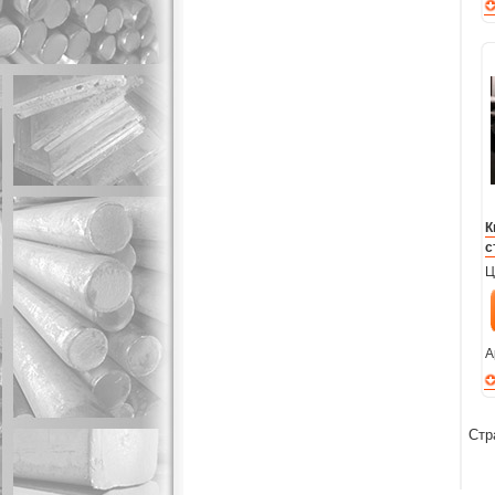
К
с
Ц
А
Стр