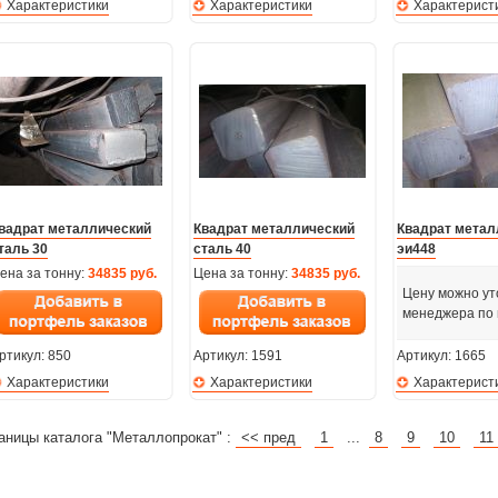
Характеристики
Характеристики
Характерист
вадрат металлический
Квадрат металлический
Квадрат метал
таль 30
сталь 40
эи448
ена за тонну:
34835 руб.
Цена за тонну:
34835 руб.
Цену можно ут
менеджера по
ртикул:
850
Артикул:
1591
Артикул:
1665
Характеристики
Характеристики
Характерист
аницы каталога "Металлопрокат" :
<< пред
1
...
8
9
10
11