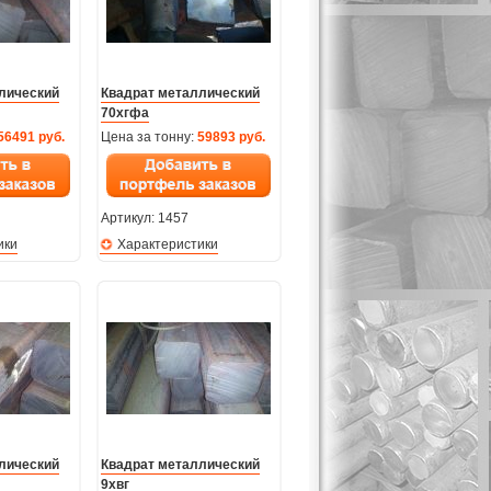
лический
Квадрат металлический
70хгфа
56491 руб.
Цена за тонну:
59893 руб.
Артикул:
1457
ики
Характеристики
лический
Квадрат металлический
9хвг