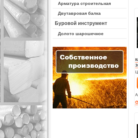
Арматура строительная
Двутавровая балка
Буровой инструмент
Долото шарошечное
К
3
Ц
А