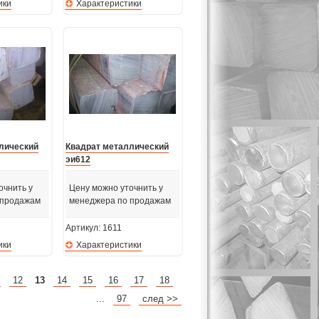
ики
Характеристики
лический
Квадрат металлический
эи612
очнить у
Цену можно уточнить у
 продажам
менеджера по продажам
Артикул:
1611
ики
Характеристики
12
13
14
15
16
17
18
...
97
след >>