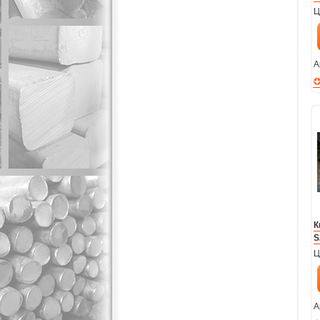
Ц
А
К
S
Ц
А