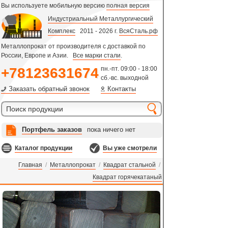
Вы используете мобильную версию
полная версия
Индустриальный Металлургический
Комплекс
2011 - 2026 г.
ВсяСталь.рф
Металлопрокат от производителя с доставкой по
России, Европе и Азии.
Все марки стали
.
+78123631674
пн.-пт. 09:00 - 18:00
сб.-вс. выходной
Заказать обратный звонок
Контакты
Портфель заказов
пока ничего нет
Каталог продукции
Вы уже смотрели
Главная
/
Металлопрокат
/
Квадрат стальной
/
Квадрат горячекатаный