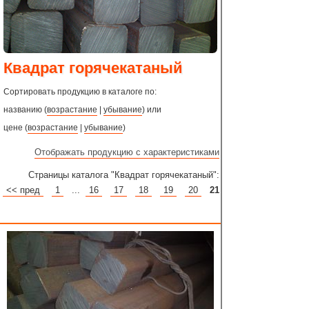
Квадрат горячекатаный
Сортировать продукцию в каталоге по:
названию (
возрастание
|
убывание
) или
цене (
возрастание
|
убывание
)
Отображать продукцию с характеристиками
Страницы каталога "Квадрат горячекатаный":
<< пред
1
...
16
17
18
19
20
21