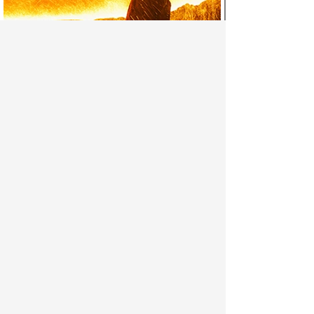
Главная страница
Расчет ж/д тарифа
Полная версия
ГОСТ и ТУ
О компании, реквизиты
Information on English
Контактная информация
Обратная связь
Партнёры
Прайс-лист
Марки стали
Зарегистрироваться
Сортамент металлопроката
Вход с паролем
Производство и центральный офис:
198097,
г. Санкт-Петербург, пр.Стачек, д.47