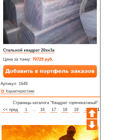
Стальной квадрат 20хн3а
Цена за тонну:
70729 руб.
Артикул:
1649
Характеристики
Страницы каталога "Квадрат горячекатаный":
<< пред
1
...
16
17
18
19
20
21