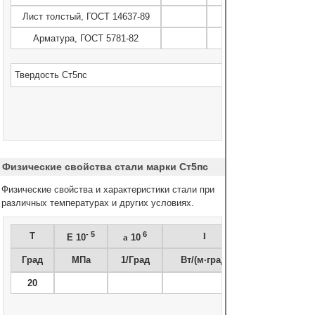
Лист толстый, ГОСТ 14637-89
Арматура, ГОСТ 5781-82
Твердость Ст5пс
Физические свойства стали марки Ст5пс
Физические свойства и характеристики стали при
различных температурах и других условиях.
- 5
6
T
l
E 10
a
10
Град
МПа
1/Град
Вт/(м·град)
20