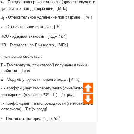
s
- Предел пропорциональности (предел текучести
T
для остаточной деформации), [МПа]
d
- Относительное удлинение при разрыве , [ % ]
5
y
- Относительное сужение , [ % ]
2
KCU
- Ударная вязкость , [ кДж / м
]
HB
- Твердость по Бринеллю , [МПа]
Физические свойства :
T
- Температура, при которой получены данные
свойства , [Град]
E
- Модуль упругости первого рода , [МПа]
a
- Коэффициент температурного (линейного)
o
расширения (диапазон 20
- T ) , [1/Град]
l
- Коэффициент теплопроводности (теплоемкость
материала) , [Вт/(м·град)]
3
r
- Плотность материала , [кг/м
]
C
- Удельная теплоемкость материала (диапазон
o
20
- T ), [Дж/(кг·град)]