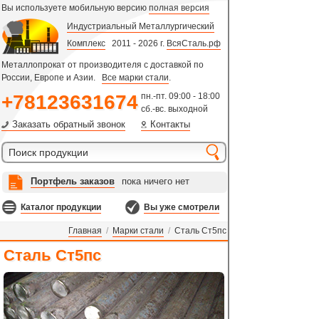
Вы используете мобильную версию
полная версия
Индустриальный Металлургический
Комплекс
2011 - 2026 г.
ВсяСталь.рф
Металлопрокат от производителя с доставкой по
России, Европе и Азии.
Все марки стали
.
+78123631674
пн.-пт. 09:00 - 18:00
сб.-вс. выходной
Заказать обратный звонок
Контакты
Портфель заказов
пока ничего нет
Каталог продукции
Вы уже смотрели
Главная
/
Марки стали
/
Сталь Ст5пс
Сталь Ст5пс