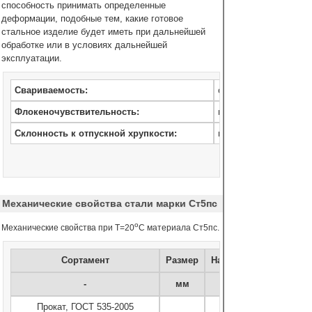
способность принимать определенные
деформации, подобные тем, какие готовое
стальное изделие будет иметь при дальнейшей
обработке или в условиях дальнейшей
эксплуатации.
Свариваемость:
ограниченно сваривае
Флокеночувствительность:
не чувствительна.
Склонность к отпускной хрупкости:
не склонна.
Механические свойства стали марки Ст5пс
o
Механические свойства при Т=20
С материала Ст5пс.
Сортамент
Размер
Напр.
-
мм
-
Прокат, ГОСТ 535-2005