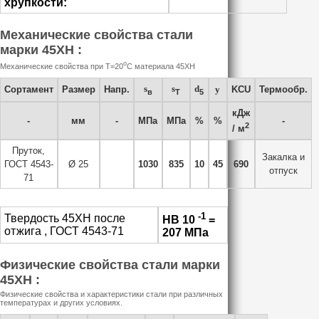
хрупкости:
Механические свойства стали
марки 45ХН :
o
Механические свойства при Т=20
С материала 45ХН
s
s
d
Сортамент
Размер
Напр.
y
KCU
Термообр.
в
T
5
кДж
-
мм
-
МПа
МПа
%
%
-
2
/ м
Пруток,
Закалка и
ГОСТ 4543-
Ø 25
1030
835
10
45
690
отпуск
71
-1
Твердость 45ХН после
HB 10
=
отжига , ГОСТ 4543-71
207 МПа
Физические свойства стали марки
45ХН :
Физические свойства и характеристики стали при различных
температурах и других условиях.