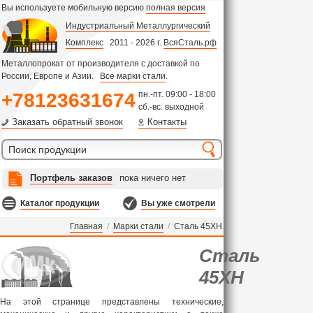
Вы используете мобильную версию
полная версия
Индустриальный Металлургический
Комплекс
2011 - 2026 г.
ВсяСталь.рф
Металлопрокат от производителя с доставкой по
России, Европе и Азии.
Все марки стали
.
+78123631674
пн.-пт. 09:00 - 18:00
сб.-вс. выходной
Заказать обратный звонок
Контакты
Портфель заказов
пока ничего нет
Каталог продукции
Вы уже смотрели
Главная
/
Марки стали
/
Сталь 45ХН
Сталь
45ХН
На этой странице представлены технические,