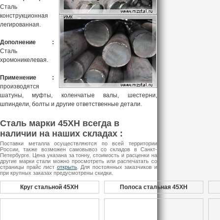
Сталь
конструкционная
легированная.
Дополнение :
Сталь
хромоникелевая.
Применение :
производятся
шатуны, муфты,
коленчатые валы, шестерни,
шпиндели, болты и другие ответственные детали.
Сталь марки 45ХН всегда в
наличии на наших складах :
Поставки металла осуществляются по всей территории
России, также возможен самовывоз со складов в Санкт-
Петербурге. Цена указана за тонну, стоимость и расценки на
другие марки стали можно просмотреть или распечатать со
страницы прайс лист
открыть
. Для постоянных заказчиков и
при крупных заказах предусмотрены скидки.
Круг стальной 45ХН
Полоса стальная 45ХН