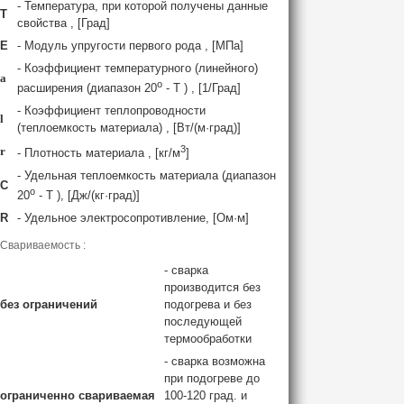
- Температура, при которой получены данные
T
свойства , [Град]
E
- Модуль упругости первого рода , [МПа]
- Коэффициент температурного (линейного)
a
o
расширения (диапазон 20
- T ) , [1/Град]
- Коэффициент теплопроводности
l
(теплоемкость материала) , [Вт/(м·град)]
3
r
- Плотность материала , [кг/м
]
- Удельная теплоемкость материала (диапазон
C
o
20
- T ), [Дж/(кг·град)]
R
- Удельное электросопротивление, [Ом·м]
Свариваемость :
- сварка
производится без
без ограничений
подогрева и без
последующей
термообработки
- сварка возможна
при подогреве до
ограниченно свариваемая
100-120 град. и