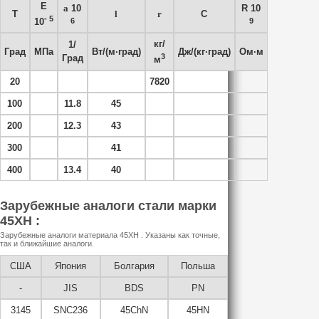
E
a
10
R 10
T
l
r
C
- 5
6
9
10
кг/
1/
Град
МПа
Вт/(м·град)
Дж/(кг·град)
Ом·м
3
Град
м
20
7820
100
11.8
45
200
12.3
43
300
41
400
13.4
40
Зарубежные аналоги стали марки
45ХН :
Зарубежные аналоги материала 45ХН . Указаны как точные,
так и ближайшие аналоги.
США
Япония
Болгария
Польша
-
JIS
BDS
PN
3145
SNC236
45ChN
45HN