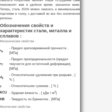
заказать «обратный звонок». Наши сотрудники сами
перезвонят вам в удобное время, указанное вами.
Теперь, сталь 45ХН можно заказать и минимальными
партиями в тонну, с доставкой во все без исключения
регионы.
Обозначения свойств и
характеристик стали, металла и
сплавов :
Механические свойства :
- Предел кратковременной прочности ,
s
в
[МПа]
- Предел пропорциональности (предел
s
текучести для остаточной деформации),
T
[МПа]
- Относительное удлинение при разрыве , [
d
5
% ]
y
- Относительное сужение , [ % ]
2
KCU
- Ударная вязкость , [ кДж / м
]
HB
- Твердость по Бринеллю , [МПа]
Физические свойства :