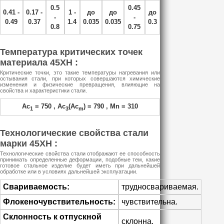
0.5
0.45
0.41 -
0.17 -
1 -
до
до
до
-
-
0.49
0.37
1.4
0.035
0.035
0.3
0.8
0.75
Температура критических точек
материала 45ХН :
Критические точки, это такие температуры нагревания или
остывания стали, при которых совершаются химические
изменения и физические превращения, влияющие на
свойства и характеристики стали.
Ac
= 750 , Ac
(Ac
) = 790 , Mn = 310
1
3
m
Технологические свойства стали
марки 45ХН :
Технологические свойства стали отображают ее способность
принимать определенные деформации, подобные тем, какие
готовое стальное изделие будет иметь при дальнейшей
обработке или в условиях дальнейшей эксплуатации.
Свариваемость:
трудносвариваемая.
Флокеночувствительность:
чувствительна.
Склонность к отпускной
склонна.