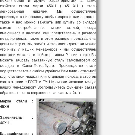
механические и другие характеристики а также
свойства стали марки 45ХН ( 45 ХН ) сталь
легированная никелем. Мы осуществляем
производство и продажу любых
марок стали
на заказ,
также у нас можно заказать или купить со складов
самые востребованные марки сталей, всегда
имеющиеся в наличие, они представлены в разделе
металлопрокат
, также в этом разделе представлены
цены на эту сталь, расчёт и стоимость доставки можно
уточнить у наших менеджеров - мы осуществляем
поставки металла в любые регионы России, также Вы
можете забрать заказанную сталь самовывозом со
складов в Санкт-Петербурге. Производство стали
осуществляется в любом удобном Вам виде -
стальной
круг
,
стальной квадрат
или
стальная полоса
, в строгом
соответствии с ГОСТ и ТУ. Не смогли дозвониться до
наших менеджеров? Воспользуйтесь функцией заказа
обратного звонка (верхняя левая часть сайта).
Марка стали :
45ХН
Заменитель :
40ХН
.
Классификация :