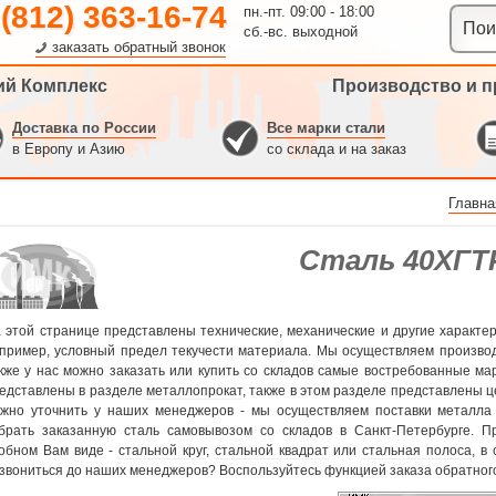
 (812) 363-16-74
пн.-пт. 09:00 - 18:00
сб.-вс. выходной
заказать обратный звонок
ий Комплекс
Производство и п
Доставка по России
Все марки стали
в Европу и Азию
со склада и на заказ
Главна
Сталь 40ХГТ
 этой странице представлены технические, механические и другие характе
пример, условный предел текучести материала. Мы осуществляем произв
кже у нас можно заказать или купить со складов самые востребованные ма
едставлены в разделе
металлопрокат
, также в этом разделе представлены ц
жно уточнить у наших менеджеров - мы осуществляем поставки металла
брать заказанную сталь самовывозом со складов в Санкт-Петербурге. П
обном Вам виде -
стальной круг
,
стальной квадрат
или
стальная полоса
, в
звониться до наших менеджеров? Воспользуйтесь функцией заказа обратного 