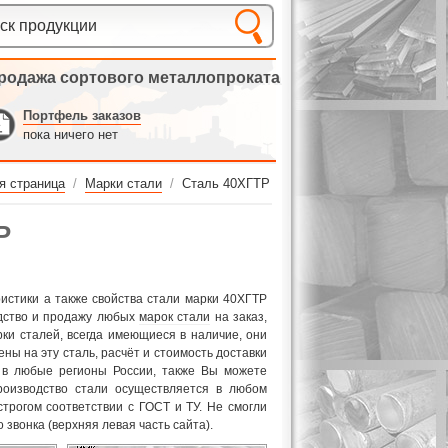
родажа сортового металлопроката
Портфель заказов
пока ничего нет
я страница
/
Марки стали
/
Сталь 40ХГТР
Р
ристики а также свойства стали марки 40ХГТР
одство и продажу любых
марок стали
на заказ,
рки сталей, всегда имеющиеся в наличие, они
ены на эту сталь, расчёт и стоимость доставки
 в любые регионы России, также Вы можете
роизводство стали осуществляется в любом
 строгом соответствии с ГОСТ и ТУ. Не смогли
звонка (верхняя левая часть сайта).