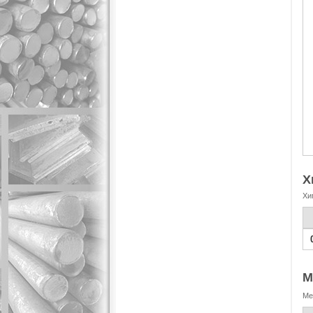
Х
Хи
М
Ме