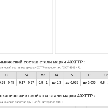
имический состав стали марки 40ХГТР :
мический состав материала 40ХГТР в процентах. ГОСТ 4543 - 71
C
Si
Mn
Ni
S
P
Cr
0.38 - 0.45
0.17 - 0.37
0.8 - 1
до 0.3
до 0.035
до 0.035
0.8 - 
еханические свойства стали марки 40ХГТР :
o
ханические свойства при Т=20
С материала 40ХГТР