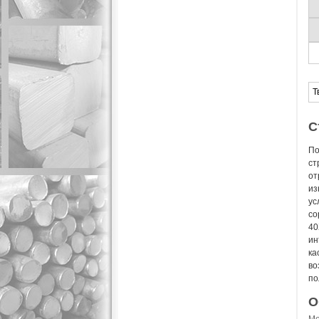
Т
С
По
ст
от
из
ус
со
40
ин
ка
во
по
О
Ме