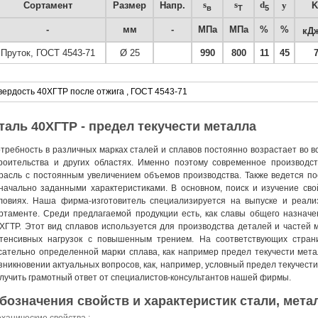
s
s
d
Сортамент
Размер
Напр.
y
K
в
T
5
-
мм
-
МПа
МПа
%
%
кДж
Пруток, ГОСТ 4543-71
Ø 25
990
800
11
45
вердость 40ХГТР после отжига , ГОСТ 4543-71
таль 40ХГТР - предел текучести металла
требность в различных марках сталей и сплавов постоянно возрастает во 
роительства и других областях. Именно поэтому современное производс
расль с постоянным увеличением объемов производства. Также ведется по
начально заданными характеристиками. В основном, поиск и изучение сво
ловиях. Наша фирма-изготовитель специализируется на выпуске и реали
ртаменте. Среди предлагаемой продукции есть, как славы общего назначен
ХГТР. Этот вид сплавов используется для производства деталей и частей 
тенсивных нагрузок с повышенным трением. На соответствующих стран
сательно определенной марки сплава, как например предел текучести мет
зникновении актуальных вопросов, как, например, условный предел текучест
лучить грамотный ответ от специалистов-консультантов нашей фирмы.
бозначения свойств и характеристик стали, метал
ханические свойства :