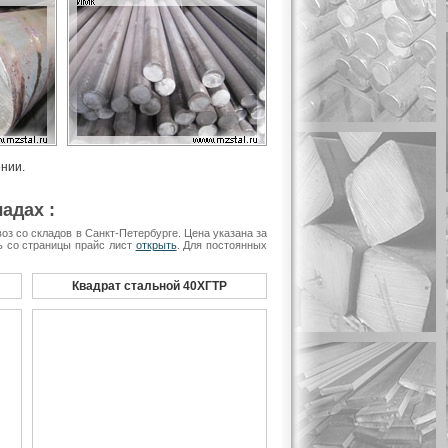
ении.
адах :
з со складов в Санкт-Петербурге. Цена указана за
ть со страницы прайс лист
открыть
. Для постоянных
Квадрат стальной 40ХГТР