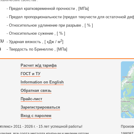
- Предел кратковременной прочности , [МПа]
- Предел пропорциональности (предел текучести для остаточной де
- Относительное удлинение при разрыве , [ % ]
- Относительное сужение , [ % ]
2
CU
- Ударная вязкость , [ кДж / м
]
B
- Твердость по Бринеллю , [МПа]
Расчет ж/д тарифа
ГОСТ и ТУ
Information on English
Обратная связь
Прайс-лист
Зарегистрироваться
Вход с паролем
екс» 2011 - 2026 г. - 15 лет успешной работы!
Произв
зделия, все сорта металла крупным и мелким оптом.
198097