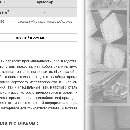
CU
Термообр.
2
-
 / м
780
o
o
Закалка 840
C, масло, Отпуск 550
C, вода
-1
HB 10
= 229 МПа
всех отраслях промышленности, производства,
тво стали представляет собой значительную
стоянная разработка новых особых сталей с
йств новых сплавов ведется в лабораторных
зации сортового металлопроката в широком
ия, так и специальные, как, например сталь
механизмов, которые проверяются в условиях
ицах представлена подробная информация,
алла, что является важной информацией. При
и материала для конкретного сплава, ы можете
ла и сплавов :