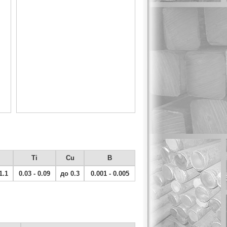
Ti
Cu
B
1.1
0.03 - 0.09
до 0.3
0.001 - 0.005