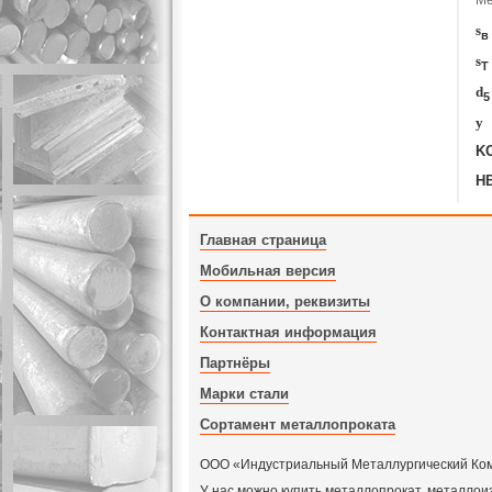
s
в
s
T
d
5
y
K
H
Главная страница
Мобильная версия
О компании, реквизиты
Контактная информация
Партнёры
Марки стали
Сортамент металлопроката
ООО «Индустриальный Металлургический Компл
У нас можно купить металлопрокат, металлои