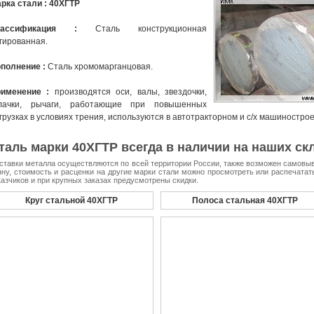
рка стали : 40ХГТР
лассификация :
Сталь конструкционная
гированная.
полнение :
Сталь хромомарганцовая.
рименение :
производятся оси, валы, звездочки,
лачки, рычаги, работающие при повышенных
грузках в условиях трения, используются в автотракторном и с/х машиностро
таль марки 40ХГТР всегда в наличии на наших скл
ставки металла осуществляются по всей территории России, также возможен самовыво
нну, стоимость и расценки на другие марки стали можно просмотреть или распечата
казчиков и при крупных заказах предусмотрены скидки.
Круг стальной 40ХГТР
Полоса стальная 40ХГТР