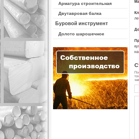
Ма
Арматура строительная
К
Двутавровая балка
ле
Буровой инструмент
До
Долото шарошечное
П
ку
на
С
По
то
за