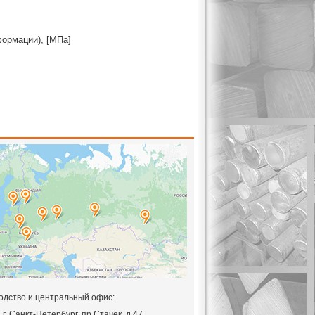
формации), [МПа]
одство и центральный офис:
,
г. Санкт-Петербург, пр.Стачек, д.47