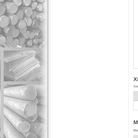
Х
Хи
М
Ме