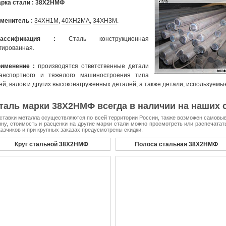
рка стали : 38Х2НМФ
менитель :
34ХН1М
,
40ХН2МА
,
34ХН3М
.
лассификация :
Сталь конструкционная
гированная.
именение :
производятся ответственные детали
анспортного и тяжелого машиностроения типа
ей, валов и других высоконагруженных деталей, а также детали, используемы
таль марки 38Х2НМФ всегда в наличии на наших с
ставки металла осуществляются по всей территории России, также возможен самовыво
нну, стоимость и расценки на другие марки стали можно просмотреть или распечата
казчиков и при крупных заказах предусмотрены скидки.
Круг стальной 38Х2НМФ
Полоса стальная 38Х2НМФ