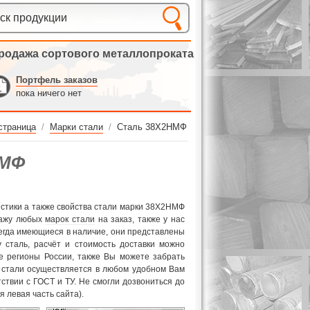
родажа сортового металлопроката
Портфель заказов
пока ничего нет
страница
/
Марки стали
/
Сталь 38Х2НМФ
НМФ
истики а также свойства стали марки 38Х2НМФ
дажу любых
марок стали
на заказ, также у нас
сегда имеющиеся в наличие, они представлены
 сталь, расчёт и стоимость доставки можно
е регионы России, также Вы можете забрать
о стали осуществляется в любом удобном Вам
тствии с ГОСТ и ТУ. Не смогли дозвониться до
 левая часть сайта).