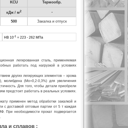
KCU
Термообр.
2
-
кДж / м
500
Закалка и отпуск
-1
HB 10
= 223 - 262 МПа
ционная легированная сталь, применяемая
обных работать под нагрузкой в условиях
ствием других легирующих элементов – хрома
9), молибдена (Mo=0,2-0,3%) для увеличения
стичность. Для того, чтобы детали приобрели
лям предстоит работать в реальных условиях.
окату применен метод обработки закалкой и
и с доставкой оптовые партии от 5 т каждая
НМФ. При необходимости прокат подвергается
.
ла и сплавов :