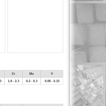
Cr
Mo
V
3
1.8 - 2.3
0.2 - 0.3
0.08 - 0.15