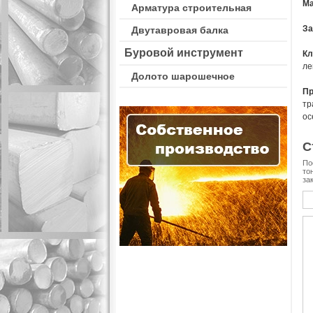
Ма
Арматура строительная
За
Двутавровая балка
Буровой инструмент
К
ле
Долото шарошечное
Пр
тр
ос
С
По
то
за