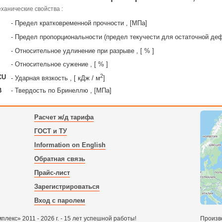
ханические свойства :
- Предел кратковременной прочности , [МПа]
- Предел пропорциональности (предел текучести для остаточной де
- Относительное удлинение при разрыве , [ % ]
- Относительное сужение , [ % ]
2
CU
- Ударная вязкость , [ кДж / м
]
B
- Твердость по Бринеллю , [МПа]
Расчет ж/д тарифа
ГОСТ и ТУ
Information on English
Обратная связь
Прайс-лист
Зарегистрироваться
Вход с паролем
екс» 2011 - 2026 г. - 15 лет успешной работы!
Произв