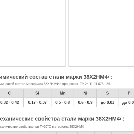
имический состав стали марки 38Х2НМФ :
мический состав материала 38Х2НМФ в процентах. ТУ 24.11.01.073 - 86
C
Si
Mn
Ni
S
P
0.32 - 0.42
0.17 - 0.37
0.5 - 0.8
0.6 - 0.9
до 0.03
до 0.0
еханические свойства стали марки 38Х2НМФ :
o
ханические свойства при Т=20
С материала 38Х2НМФ