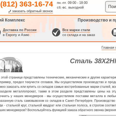
 (812) 363-16-74
пн.-пт. 09:00 - 18:00
сб.-вс. выходной
заказать обратный звонок
ий Комплекс
Производство и п
Доставка по России
Все марки стали
в Европу и Азию
со склада и на заказ
Главная 
Сталь 38Х2
 этой странице представлены технические, механические и другие характер
пример, предел текучести сплавов. Мы осуществляем производство и про
жно заказать или купить со складов самые востребованные марки сталей, в
разделе
металлопрокат
, также в этом разделе представлены цены на эту
очнить у наших менеджеров - мы осуществляем поставки металла в любы
казанную сталь самовывозом со складов в Санкт-Петербурге. Производств
де -
стальной круг
,
стальной квадрат
или
стальная полоса
, в строгом соотве
ших менеджеров? Воспользуйтесь функцией заказа обратного звонка (верхняя