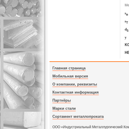
Ме
s
в
s
T
d
5
y
K
H
Главная страница
Мобильная версия
О компании, реквизиты
Контактная информация
Партнёры
Марки стали
Сортамент металлопроката
ООО «Индустриальный Металлургический Компл