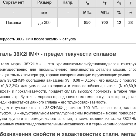
s
s
d
Сортамент
Размер
Напр.
y
в
T
5
-
мм
-
МПа
МПа
%
%
Поковки
до 300
850
700
12
38
вердость 38Х2НМФ после закалки и отпуска
таль 38Х2НМФ - предел текучести сплавов
талл марки 38Х2НМФ – это хромоникельмолибденованадиевая конструк
еимущественно для промышленного производства деталей машин, спос
рицательных температур, хорошо воспринимающие скручивающие усилия.
аль 38Х2НМФ обогащена ванадием (W= 0,08 – 0,15%), что наряду с присут
r=1,8-2,3%) для усиления твердости и износостойкости, никеля (Ni=0,60,
зкости и прокаливаемости, придает сплаву высокую прочность, а также пла
упкость, требуется заморозка гораздо ниже тех температур, в которых дета
еди недостатков данного сплава – его трудносвариваемость.
едел текучести сплавов 38Х2НМФ достигает 700 МПа после того, как пр
пуском. В «Индустриальном Металлургическом Комплексе» можно приобрест
утки круглого и прямоугольного сечения, а также поковки из стали 38Х2
азанным клиентом дополнительным механическим и термическим обработкам
бозначения свойств и характеристик стали, метал