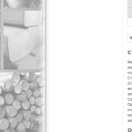
Т
С
Ме
пр
от
Ст
(C
вя
хр
Ср
Пр
от
пр
ук
О