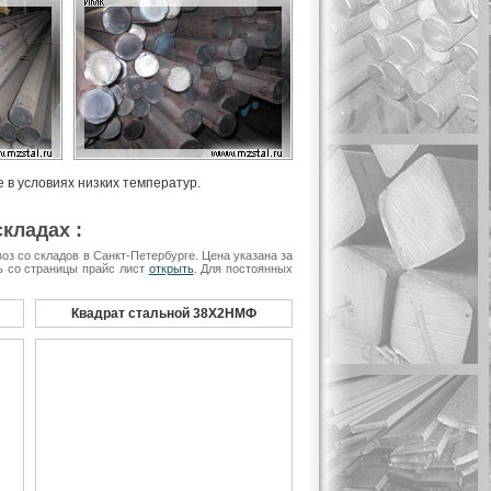
е в условиях низких температур.
кладах :
з со складов в Санкт-Петербурге. Цена указана за
ть со страницы прайс лист
открыть
. Для постоянных
Квадрат стальной 38Х2НМФ