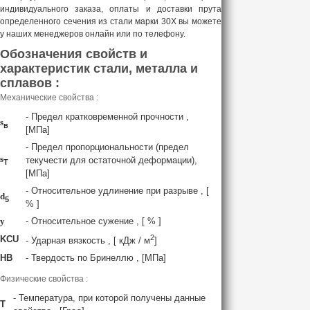
индивидуального заказа, оплаты и доставки прута
определенного сечения из стали марки 30Х вы можете
у наших менеджеров онлайн или по телефону.
Обозначения свойств и
характеристик стали, металла и
сплавов :
Механические свойства :
- Предел кратковременной прочности ,
s
в
[МПа]
- Предел пропорциональности (предел
s
текучести для остаточной деформации),
T
[МПа]
- Относительное удлинение при разрыве , [
d
5
% ]
y
- Относительное сужение , [ % ]
2
KCU
- Ударная вязкость , [ кДж / м
]
HB
- Твердость по Бринеллю , [МПа]
Физические свойства :
- Температура, при которой получены данные
T