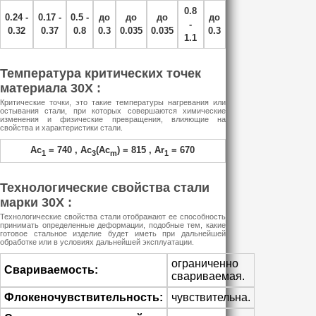
0.8
0.24 -
0.17 -
0.5 -
до
до
до
до
-
0.32
0.37
0.8
0.3
0.035
0.035
0.3
1.1
Температура критических точек
материала 30Х :
Критические точки, это такие температуры нагревания или
остывания стали, при которых совершаются химические
изменения и физические превращения, влияющие на
свойства и характеристики стали.
Ac
= 740 , Ac
(Ac
) = 815 , Ar
= 670
1
3
m
1
Технологические свойства стали
марки 30Х :
Технологические свойства стали отображают ее способность
принимать определенные деформации, подобные тем, какие
готовое стальное изделие будет иметь при дальнейшей
обработке или в условиях дальнейшей эксплуатации.
ограниченно
Свариваемость:
свариваемая.
Флокеночувствительность:
чувствительна.