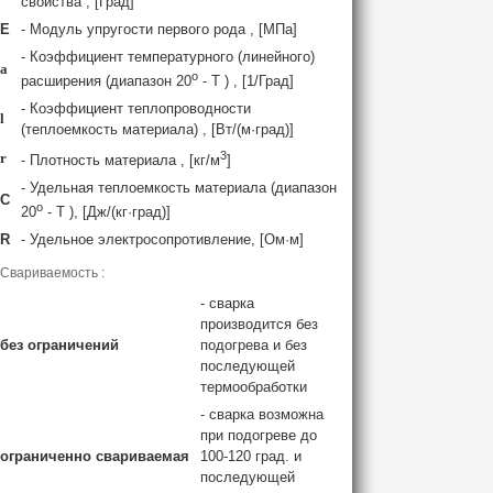
свойства , [Град]
E
- Модуль упругости первого рода , [МПа]
- Коэффициент температурного (линейного)
a
o
расширения (диапазон 20
- T ) , [1/Град]
- Коэффициент теплопроводности
l
(теплоемкость материала) , [Вт/(м·град)]
3
r
- Плотность материала , [кг/м
]
- Удельная теплоемкость материала (диапазон
C
o
20
- T ), [Дж/(кг·град)]
R
- Удельное электросопротивление, [Ом·м]
Свариваемость :
- сварка
производится без
без ограничений
подогрева и без
последующей
термообработки
- сварка возможна
при подогреве до
ограниченно свариваемая
100-120 град. и
последующей