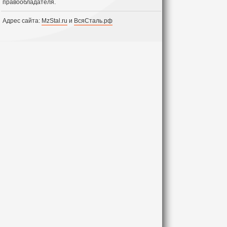
правообладателя.
Адрес сайта:
MzStal.ru
и
ВсяСталь.рф