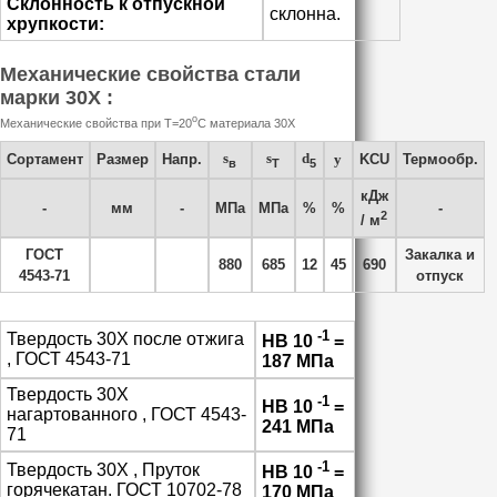
Склонность к отпускной
склонна.
хрупкости:
Механические свойства стали
марки 30Х :
o
Механические свойства при Т=20
С материала 30Х
s
s
d
Сортамент
Размер
Напр.
y
KCU
Термообр.
в
T
5
кДж
-
мм
-
МПа
МПа
%
%
-
2
/ м
ГОСТ
Закалка и
880
685
12
45
690
4543-71
отпуск
-1
Твердость 30Х после отжига
HB 10
=
, ГОСТ 4543-71
187 МПа
Твердость 30Х
-1
HB 10
=
нагартованного , ГОСТ 4543-
241 МПа
71
-1
Твердость 30Х , Пруток
HB 10
=
горячекатан. ГОСТ 10702-78
170 МПа