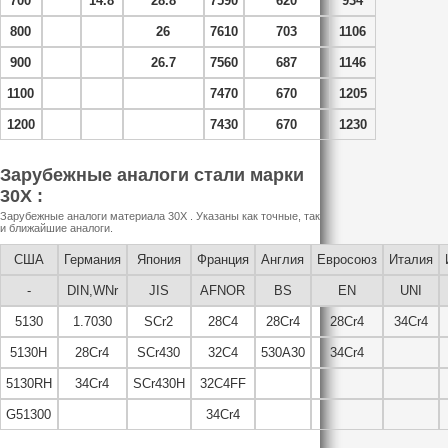
700
14.8
28.8
7590
620
934
800
26
7610
703
1106
900
26.7
7560
687
1146
1100
7470
670
1205
1200
7430
670
1230
Зарубежные аналоги стали марки
30Х :
Зарубежные аналоги материала 30Х . Указаны как точные, так
и ближайшие аналоги.
США
Германия
Япония
Франция
Англия
Евросоюз
Италия
-
DIN,WNr
JIS
AFNOR
BS
EN
UNI
5130
1.7030
SCr2
28C4
28Cr4
28Cr4
34Cr4
5130H
28Cr4
SCr430
32C4
530A30
34Cr4
5130RH
34Cr4
SCr430H
32C4FF
G51300
34Cr4