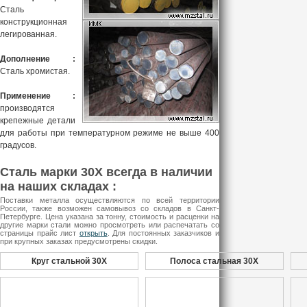
Сталь
конструкционная
легированная.
Дополнение :
Сталь хромистая.
Применение :
производятся
крепежные детали
для работы при температурном режиме не выше 400
градусов.
Сталь марки 30Х всегда в наличии
на наших складах :
Поставки металла осуществляются по всей территории
России, также возможен самовывоз со складов в Санкт-
Петербурге. Цена указана за тонну, стоимость и расценки на
другие марки стали можно просмотреть или распечатать со
страницы прайс лист
открыть
. Для постоянных заказчиков и
при крупных заказах предусмотрены скидки.
Круг стальной 30Х
Полоса стальная 30Х