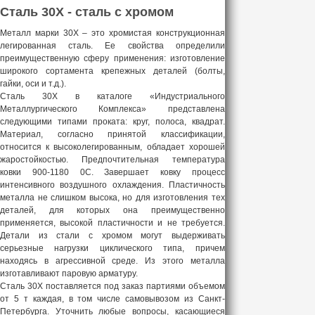
Сталь 30Х - сталь с хромом
Металл марки 30Х – это хромистая конструкционная
легированная сталь. Ее свойства определили
преимущественную сферу применения: изготовление
широкого сортамента крепежных деталей (болты,
гайки, оси и т.д.).
Сталь 30Х в каталоге «Индустриального
Металлургического Комплекса» представлена
следующими типами проката: круг, полоса, квадрат.
Материал, согласно принятой классификации,
относится к высоколегированным, обладает хорошей
жаростойкостью. Предпочтительная температура
ковки 900-1180 0С. Завершает ковку процесс
интенсивного воздушного охлаждения. Пластичность
металла не слишком высока, но для изготовления тех
деталей, для которых она преимущественно
применяется, высокой пластичности и не требуется.
Детали из стали с хромом могут выдерживать
серьезные нагрузки циклического типа, причем
находясь в агрессивной среде. Из этого металла
изготавливают паровую арматуру.
Сталь 30Х поставляется под заказ партиями объемом
от 5 т каждая, в том числе самовывозом из Санкт-
Петербурга. Уточнить любые вопросы, касающиеся