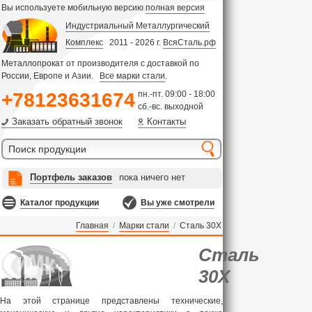
Вы используете мобильную версию
полная версия
Индустриальный Металлургический
Комплекс
2011 - 2026 г.
ВсяСталь.рф
Металлопрокат от производителя с доставкой по
России, Европе и Азии.
Все марки стали
.
+78123631674
пн.-пт. 09:00 - 18:00
сб.-вс. выходной
Заказать обратный звонок
Контакты
Портфель заказов
пока ничего нет
Каталог продукции
Вы уже смотрели
Главная
/
Марки стали
/
Сталь 30Х
Сталь
30Х
На этой странице представлены технические,