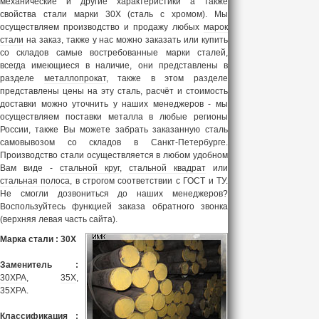
механические и другие характеристики а также
свойства стали марки 30Х (сталь с хромом). Мы
осуществляем производство и продажу любых
марок
стали
на заказ, также у нас можно заказать или купить
со складов самые востребованные марки сталей,
всегда имеющиеся в наличие, они представлены в
разделе
металлопрокат
, также в этом разделе
представлены цены на эту сталь, расчёт и стоимость
доставки можно уточнить у наших менеджеров - мы
осуществляем поставки металла в любые регионы
России, также Вы можете забрать заказанную сталь
самовывозом со складов в Санкт-Петербурге.
Производство стали осуществляется в любом удобном
Вам виде -
стальной круг
,
стальной квадрат
или
стальная полоса
, в строгом соответствии с ГОСТ и ТУ.
Не смогли дозвониться до наших менеджеров?
Воспользуйтесь функцией заказа обратного звонка
(верхняя левая часть сайта).
Марка стали : 30Х
Заменитель :
30ХРА
,
35Х
,
35ХРА.
Классификация :