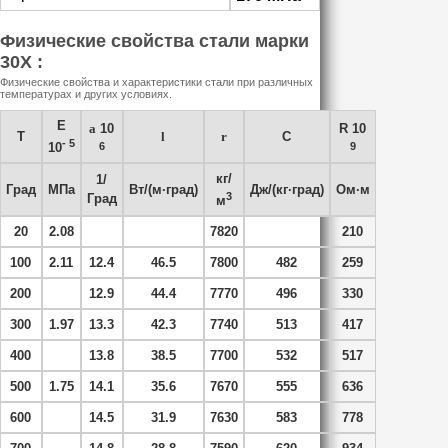
Физические свойства стали марки
30Х :
Физические свойства и характеристики стали при различных
температурах и других условиях.
E
a
10
R 10
T
l
r
C
- 5
6
9
10
кг/
1/
Град
МПа
Вт/(м·град)
Дж/(кг·град)
Ом·м
3
Град
м
20
2.08
7820
210
100
2.11
12.4
46.5
7800
482
259
200
12.9
44.4
7770
496
330
300
1.97
13.3
42.3
7740
513
417
400
13.8
38.5
7700
532
517
500
1.75
14.1
35.6
7670
555
636
600
14.5
31.9
7630
583
778