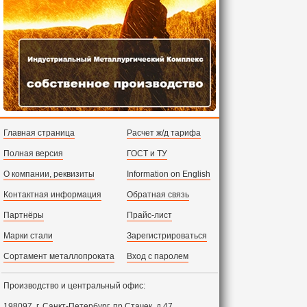
Главная страница
Расчет ж/д тарифа
Полная версия
ГОСТ и ТУ
О компании, реквизиты
Information on English
Контактная информация
Обратная связь
Партнёры
Прайс-лист
Марки стали
Зарегистрироваться
Сортамент металлопроката
Вход с паролем
Производство и центральный офис:
198097,
г. Санкт-Петербург, пр.Стачек, д.47