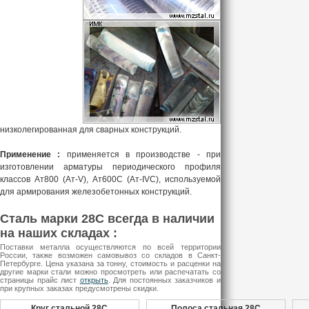
низколегированная для сварных конструкций.
Применение :
применяется в производстве - при
изготовлении арматуры периодического профиля
классов Ат800 (Ат-V), Ат600С (Ат-IVС), используемой
для армирования железобетонных конструкций.
Сталь марки 28С всегда в наличии
на наших складах :
Поставки металла осуществляются по всей территории
России, также возможен самовывоз со складов в Санкт-
Петербурге. Цена указана за тонну, стоимость и расценки на
другие марки стали можно просмотреть или распечатать со
страницы прайс лист
открыть
. Для постоянных заказчиков и
при крупных заказах предусмотрены скидки.
Круг стальной 28С
Полоса стальная 28С