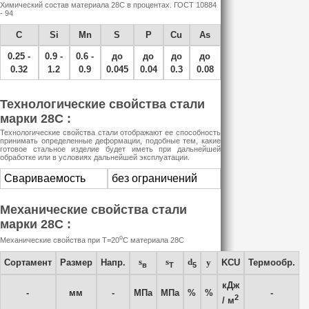
Химический состав материала 28С в процентах. ГОСТ 10884
- 94
C
Si
Mn
S
P
Cu
As
0.25 -
0.9 -
0.6 -
до
до
до
до
0.32
1.2
0.9
0.045
0.04
0.3
0.08
Технологические свойства стали
марки 28С :
Технологические свойства стали отображают ее способность
принимать определенные деформации, подобные тем, какие
готовое стальное изделие будет иметь при дальнейшей
обработке или в условиях дальнейшей эксплуатации.
Свариваемость
без ограничений
Механические свойства стали
марки 28С :
o
Механические свойства при Т=20
С материала 28С
s
s
d
Сортамент
Размер
Напр.
y
KCU
Термообр.
в
T
5
кДж
-
мм
-
МПа
МПа
%
%
-
2
/ м