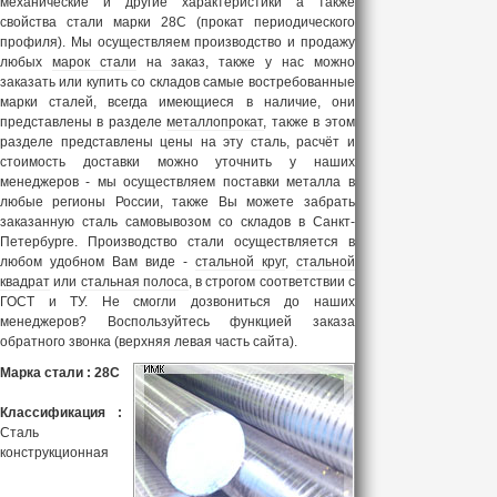
механические и другие характеристики а также
свойства стали марки 28С (прокат периодического
профиля). Мы осуществляем производство и продажу
любых
марок стали
на заказ, также у нас можно
заказать или купить со складов самые востребованные
марки сталей, всегда имеющиеся в наличие, они
представлены в разделе
металлопрокат
, также в этом
разделе представлены цены на эту сталь, расчёт и
стоимость доставки можно уточнить у наших
менеджеров - мы осуществляем поставки металла в
любые регионы России, также Вы можете забрать
заказанную сталь самовывозом со складов в Санкт-
Петербурге. Производство стали осуществляется в
любом удобном Вам виде -
стальной круг
,
стальной
квадрат
или
стальная полоса
, в строгом соответствии с
ГОСТ и ТУ. Не смогли дозвониться до наших
менеджеров? Воспользуйтесь функцией заказа
обратного звонка (верхняя левая часть сайта).
Марка стали : 28С
Классификация :
Сталь
конструкционная