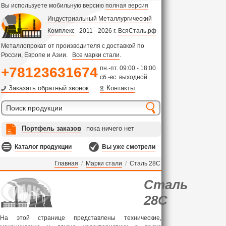
Вы используете мобильную версию
полная версия
Индустриальный Металлургический
Комплекс
2011 - 2026 г.
ВсяСталь.рф
Металлопрокат от производителя с доставкой по
России, Европе и Азии.
Все марки стали
.
+78123631674
пн.-пт. 09:00 - 18:00
сб.-вс. выходной
Заказать обратный звонок
Контакты
Портфель заказов
пока ничего нет
Каталог продукции
Вы уже смотрели
Главная
/
Марки стали
/
Сталь 28С
Сталь
28С
На этой странице представлены технические,