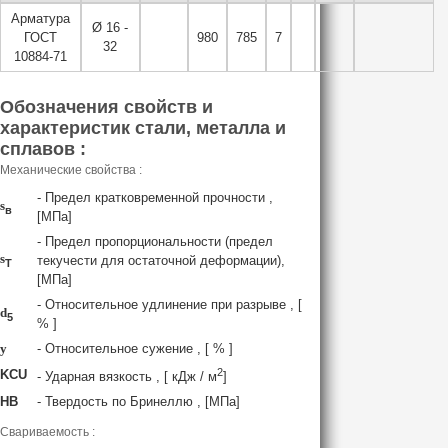
Арматура
Ø 16 -
ГОСТ
980
785
7
32
10884-71
Обозначения свойств и
характеристик стали, металла и
сплавов :
Механические свойства :
- Предел кратковременной прочности ,
s
в
[МПа]
- Предел пропорциональности (предел
s
текучести для остаточной деформации),
T
[МПа]
- Относительное удлинение при разрыве , [
d
5
% ]
y
- Относительное сужение , [ % ]
2
KCU
- Ударная вязкость , [ кДж / м
]
HB
- Твердость по Бринеллю , [МПа]
Свариваемость :